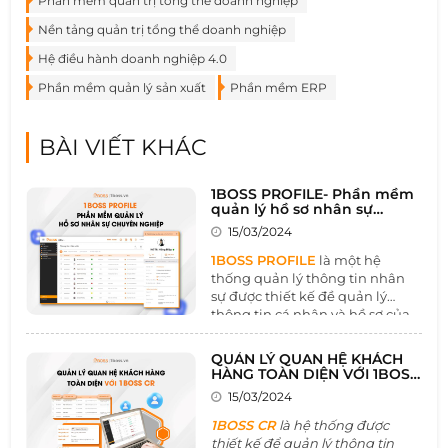
Phần mềm quản trị tổng thể doanh nghiệp
Nền tảng quản trị tổng thể doanh nghiệp
Hệ điều hành doanh nghiệp 4.0
Phần mềm quản lý sản xuất
Phần mềm ERP
BÀI VIẾT KHÁC
1BOSS PROFILE- Phần mềm
quản lý hồ sơ nhân sự
chuyên nghiệp
15/03/2024
1BOSS PROFILE
là một hệ
thống quản lý thông tin nhân
sự được thiết kế đề quản lý
thông tin cá nhân và hồ sơ của
khách hàng một cách tổng thể
và hiệu quả. Công cụ này là một
QUẢN LÝ QUAN HỆ KHÁCH
trong số những nền tảng thúc
HÀNG TOÀN DIỆN VỚI 1BOSS
đẩy mối quan hệ khách hàng
CR
15/03/2024
và marketing doanh nghiệp
phát triển vững chắc, toàn vẹn
1BOSS CR
là hệ thống được
thiết kế để quản lý thông tin