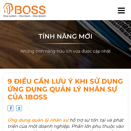
TÍNH NĂNG MỚI
Những tính năng hữu ích vừa được cập nhật
9 ĐIỀU CẦN LƯU Ý KHI SỬ DỤNG
ỨNG DỤNG QUẢN LÝ NHÂN SỰ
CỦA 1BOSS
Ứng dụng quản lý nhân sự
hỗ trợ sự tồn tại và phát
triển của một doanh nghiệp. Phần lớn phụ thuộc vào