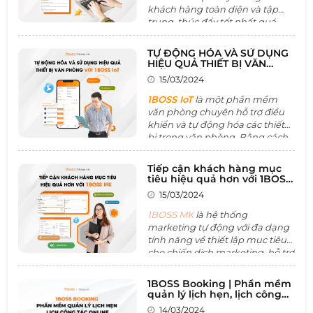
khách hàng toàn diện và tập
trung, thúc đẩy tốt nhất quá
trình ký kết hợp đồng. Với các
tính năng về quản lý danh sách
TỰ ĐỘNG HÓA VÀ SỬ DỤNG
khách hàng , quản lý chiến dịch
HIỆU QUẢ THIẾT BỊ VĂN
tiếp thị,.. giúp doanh nghiệp
PHÒNG VỚI BOSS IoT
15/03/2024
tăng cường quan hệ và tương
tác với khách hàng một cách
1BOSS IoT
là một phần mềm
chuyên nghiệp và hiệu quả.
văn phòng chuyên hỗ trợ điều
khiển và tự động hóa các thiết
bị trong văn phòng. Bằng cách
cung cấp dữ liệu để phân tích,
cải tiến và tối ưu hóa không
Tiếp cận khách hàng mục
gian làm việc mang lại không
tiêu hiệu quả hơn với 1BOSS
gian làm việc hiệu quả nhất.
MK
15/03/2024
Nhờ đó hệ thống này góp phần
cải thiện hiệu suất làm việc của
1BOSS MK
là hệ thống
nhân sự và tăng năng lực cạnh
marketing tự động với đa dạng
tranh của tổ chức.
tính năng về thiết lập mục tiêu
cho chiến dịch marketing, hỗ trợ
quản lý tự dộng các hoạt dộng
marketing đồng thời hỗ trợ tối
1BOSS Booking | Phần mềm
ưu hóa lợi nhuận từ mọi chiến
quản lý lịch hẹn, lịch công
dịch tiếp thị hay ngành nghề
tác online
14/03/2024