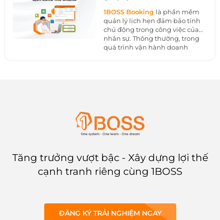
khác của doanh nghiệp. Nhờ đó
có thể tối ưu hóa chi phí, tăng
1BOSS Booking
là phần mềm
hiệu quả chiến dịch và đẩy
quản lý lịch hẹn đảm bảo tính
nhanh tiến độ hiệu quả của
chủ động trong công việc của
mục tiêu kinh doanh.
nhân sự. Thông thường, trong
quá trình vận hành doanh
nghiệp việc tổ chức các phòng
họp tại các phòng ban khác
nhau là nhu cầu không thể
tránh khỏi. Tuy nhiên, làm thế
nào để không bị trùng lịch họp
và quá trình đặt các tiện ích liên
quan cũng nhanh chóng, đơn
giản?
Tăng trưởng vượt bậc - Xây dựng lợi thế
cạnh tranh riêng cùng 1BOSS
ĐĂNG KÝ TRẢI NGHIỆM NGAY