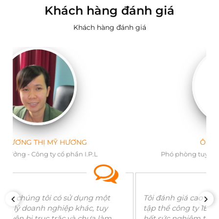
Khách hàng đánh giá
Khách hàng đánh giá
ÔNG VÕ VĂN LỘC
Phó phòng tuyên truyền - Cục thuế Long An
Tôi đánh giá cao sự cố gắng không ngừng của
Q
PREVIOUS
NEX
tập thể công ty 1BOSS. Các bạn đã luôn làm việc
hết sức nghiêm túc để đem đến cho doanh