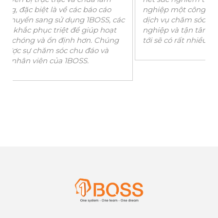
nghiệp một công cụ quản lý hiệu quả nhất. Với
c
dịch vụ chăm sóc khách hàng chu đáo, chuyên
nghiệp và tận tâm Tôi tin chắc trong thời gian
tới sẽ có rất nhiều doanh nghiệp tìm đến 1BOSS.
c
c
g
b
k