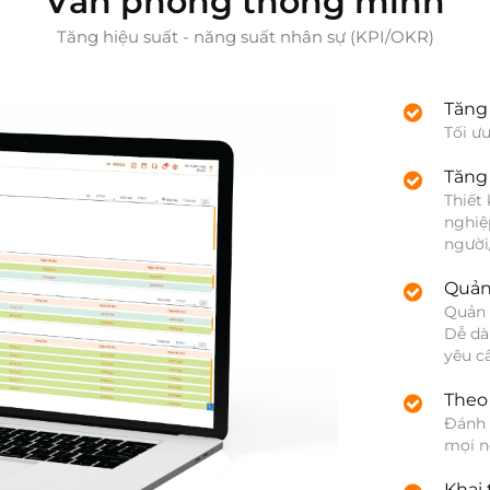
Văn phòng thông minh
Tăng hiệu suất - năng suất nhân sự (KPI/OKR)
Tăng 
Tối ư
Tăng 
Thiết
nghiệp
người
Quản
Quản 
Dễ dà
yêu cầ
Theo 
Đánh g
mọi n
Khai