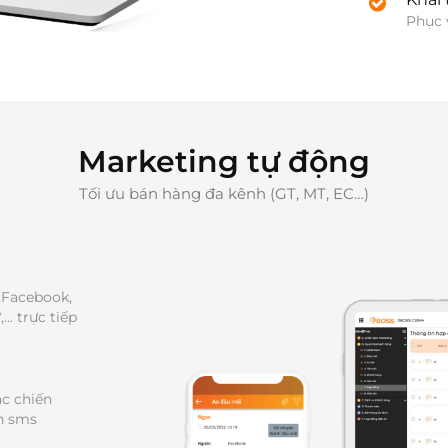
Phục 
Marketing tự động
Tối ưu bán hàng đa kênh (GT, MT, EC…)
Facebook, 
. trực tiếp 
c chiến 
ch sms