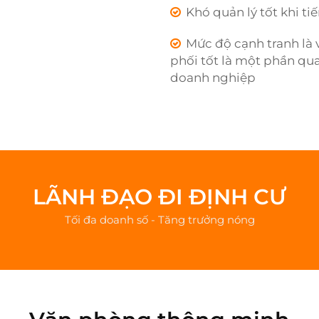
Khó quản lý tốt khi t
Mức độ cạnh tranh là 
phối tốt là một phần qua
doanh nghiệp
LÃNH ĐẠO ĐI ĐỊNH CƯ
Tối đa doanh số - Tăng trưởng nóng