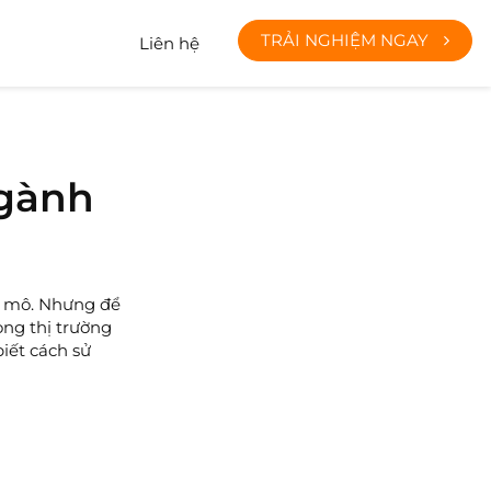
TRẢI NGHIỆM NGAY
Liên hệ
ngành
y mô. Nhưng để
ong thị trường
iết cách sử