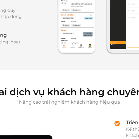
ng duy 
 hợp đồng, 
ing
ing, hoạt 
hai dịch vụ khách hàng chuyê
Nâng cao trải nghiệm khách hàng hiệu quả
Triển
Kế thừ
khách