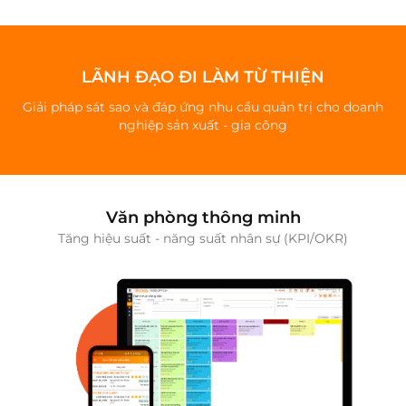
LÃNH ĐẠO ĐI LÀM TỪ THIỆN
Giải pháp sát sao và đáp ứng nhu cầu quản trị cho doanh
nghiệp sản xuất - gia công
Văn phòng thông minh
Tăng hiệu suất - năng suất nhân sự (KPI/OKR)