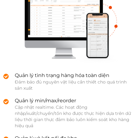
Quản lý tình trạng hàng hóa toàn diện
Đảm bảo đủ nguyên vật liệu cần thiết cho quá trình 
sản xuất
Quản lý min/max/reorder
Cập nhật realtime. Các hoạt động 
nhập/xuất/chuyển/tồn kho được thực hiện dựa trên dữ 
liệu thời gian thực đảm bảo luôn kiểm soát kho hàng 
hiệu quả