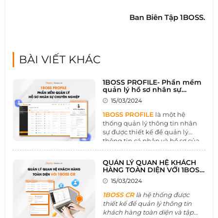
Ban Biên Tập 1BOSS.
BÀI VIẾT KHÁC
1BOSS PROFILE- Phần mềm
quản lý hồ sơ nhân sự
chuyên nghiệp
15/03/2024
1BOSS PROFILE
là một hệ
thống quản lý thông tin nhân
sự được thiết kế đề quản lý
thông tin cá nhân và hồ sơ của
khách hàng một cách tổng thể
và hiệu quả. Công cụ này là một
QUẢN LÝ QUAN HỆ KHÁCH
trong số những nền tảng thúc
HÀNG TOÀN DIỆN VỚI 1BOSS
đẩy mối quan hệ khách hàng
CR
15/03/2024
và marketing doanh nghiệp
phát triển vững chắc, toàn vẹn
1BOSS CR
là hệ thống được
thiết kế để quản lý thông tin
khách hàng toàn diện và tập