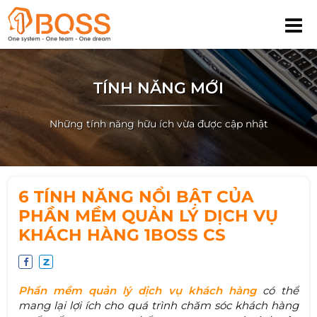
TÍNH NĂNG MỚI
Những tính năng hữu ích vừa được cập nhật
6 TÍNH NĂNG NỔI BẬT CỦA
PHẦN MỀM QUẢN LÝ DỊCH VỤ
KHÁCH HÀNG 1BOSS CS
Phần mềm quản lý dịch vụ khách hàng
có thể
mang lại lợi ích cho quá trình chăm sóc khách hàng