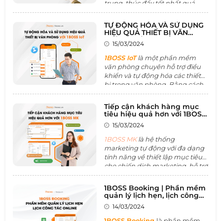
trung, thúc đẩy tốt nhất quá
trình ký kết hợp đồng. Với các
tính năng về quản lý danh sách
TỰ ĐỘNG HÓA VÀ SỬ DỤNG
khách hàng , quản lý chiến dịch
HIỆU QUẢ THIẾT BỊ VĂN
tiếp thị,.. giúp doanh nghiệp
PHÒNG VỚI BOSS IoT
15/03/2024
tăng cường quan hệ và tương
tác với khách hàng một cách
1BOSS IoT
là một phần mềm
chuyên nghiệp và hiệu quả.
văn phòng chuyên hỗ trợ điều
khiển và tự động hóa các thiết
bị trong văn phòng. Bằng cách
cung cấp dữ liệu để phân tích,
cải tiến và tối ưu hóa không
Tiếp cận khách hàng mục
gian làm việc mang lại không
tiêu hiệu quả hơn với 1BOSS
gian làm việc hiệu quả nhất.
MK
15/03/2024
Nhờ đó hệ thống này góp phần
cải thiện hiệu suất làm việc của
1BOSS MK
là hệ thống
nhân sự và tăng năng lực cạnh
marketing tự động với đa dạng
tranh của tổ chức.
tính năng về thiết lập mục tiêu
cho chiến dịch marketing, hỗ trợ
quản lý tự dộng các hoạt dộng
marketing đồng thời hỗ trợ tối
1BOSS Booking | Phần mềm
ưu hóa lợi nhuận từ mọi chiến
quản lý lịch hẹn, lịch công
dịch tiếp thị hay ngành nghề
tác online
14/03/2024
khác của doanh nghiệp. Nhờ đó
có thể tối ưu hóa chi phí, tăng
1BOSS Booking
là phần mềm