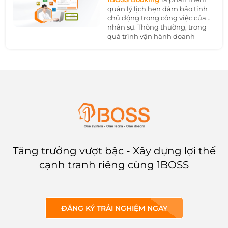
hiệu quả chiến dịch và đẩy
quản lý lịch hẹn đảm bảo tính
nhanh tiến độ hiệu quả của
chủ động trong công việc của
mục tiêu kinh doanh.
nhân sự. Thông thường, trong
quá trình vận hành doanh
nghiệp việc tổ chức các phòng
họp tại các phòng ban khác
nhau là nhu cầu không thể
tránh khỏi. Tuy nhiên, làm thế
nào để không bị trùng lịch họp
và quá trình đặt các tiện ích liên
quan cũng nhanh chóng, đơn
giản?
Tăng trưởng vượt bậc - Xây dựng lợi thế
cạnh tranh riêng cùng 1BOSS
ĐĂNG KÝ TRẢI NGHIỆM NGAY