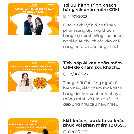
yêu cầu báo giá từ các nhà
quyết để tạo nên giá trị của thương
Tối ưu hành trình khách
cung cấp, và cân nhắc nguồn
hiệu, xây dựng sự phát triển toàn diện,
hàng với phần mềm CRM
ngân sách để đảm bảo rằng họ
và một phần giúp cho doanh nghiệp
14/07/2023
chọn được giải pháp phù hợp
đứng vững trước sự cạnh tranh gay gắt
nhất cho nhu cầu của mình.
Dưới sự chuyển dịch từ sản
của thị trường. Theo đó, các giải pháp
phẩm sang dịch vụ khách
truyền thông ngày càng đa dạng và tối
hàng, sự thành công của doanh
ưu, mạng xã hội không chỉ là một
nghiệp sẽ phụ thuộc vào khả
trong những lựa chọn về truyền thông
năng hiểu và đáp ứng khách
mà còn là "mảnh đất" mà bất kỳ doanh
hàng. Vì vậy, việc xây dựng
nghiệp nào cũng phái đặt chân đến.
hành trình khách hàng là một
trong những điều tất yếu để
Tích hợp AI vào phần mềm
CRM để chăm sóc khách
doanh nghiệp đạt được thành
hàng
công trên con đường chinh
23/06/2023
phục khách hàng. Trong bài
Trong thời đại công nghệ số
viết này, chúng ta hãy cùng tìm
hiện nay, việc chăm sóc khách
hành trình khách hàng là gì và
hàng đòi hỏi sự nhanh nhạy,
tối ưu hành trình khách hàng
thông minh và hiệu quả. Để
với
phần mềm CRM
như thế
đáp ứng nhu cầu này, nhiều
nào.
doanh nghiệp đã lựa chọn tích
hợp trí tuệ nhân tạo (AI) vào
phần mềm quản lý quan hệ
Mất khách, lạc data và khắc
phục với phần mềm 1BOSS
khách hàng (CRM). Sự kết hợp
CRM +
giữa AI và CRM không chỉ đem
01/06/2023