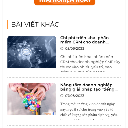
BÀI VIẾT KHÁC
Chi phí triển khai phần
mềm CRM cho doanh
nghiệp SME là bao nhiêu?
05/09/2023
Giá phần mềm CRM
Chi phí triển khai phần mềm
CRM cho doanh nghiệp SME tùy
thuộc vào nhiều yếu tố, bao
gồm quy mô của doanh
nghiệp, tính năng cụ thể cần
thiết và lựa chọn giữa các phiên
Nâng tầm doanh nghiệp
bản đóng gói hay tùy chỉnh.
Giá
bằng giải pháp tạo "tiếng
phần mềm CRM
thường được
vang" trên nền tảng truyền
07/08/2023
thông hot nhất hiện nay
tính dựa trên số lượng người
dùng và loại hình sử dụng -
Trong môi trường kinh doanh ngày
đám mây hoặc cài đặt trên máy
nay, ngoài sự chú trọng vào yếu tố
chủ riêng. Để xác định chi phí
chất về lượng sản phẩm dịch vụ, yếu
chính xác, doanh nghiệp cần
tố con người vận hành, mà truyền
thực hiện nghiên cứu kỹ lưỡng,
thông mạng xã hội còn là yếu tố tiên