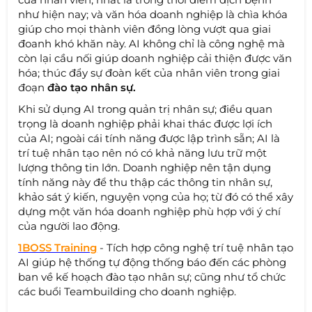
như hiện nay; và văn hóa doanh nghiệp là chìa khóa
giúp cho mọi thành viên đồng lòng vượt qua giai
đoanh khó khăn này. AI không chỉ là công nghệ mà
còn lại cầu nối giúp doanh nghiệp cải thiện được văn
hóa; thúc đẩy sự đoàn kết của nhân viên trong giai
đoạn
đào tạo nhân sự.
Khi sử dụng AI trong quản trị nhân sự; điều quan
trọng là doanh nghiệp phải khai thác được lợi ích
của AI; ngoài cái tính năng được lập trình sẵn; AI là
trí tuệ nhân tạo nên nó có khả năng lưu trữ một
lượng thông tin lớn. Doanh nghiệp nên tận dụng
tính năng này để thu thập các thông tin nhân sự,
khảo sát ý kiến, nguyện vọng của họ; từ đó có thể xây
dựng một văn hóa doanh nghiệp phù hợp với ý chí
của người lao động.
1BOSS Training
- Tích hợp công nghệ trí tuệ nhân tạo
AI giúp hệ thống tự động thống báo đến các phòng
ban về kế hoạch đào tạo nhân sự; cũng như tổ chức
các buổi Teambuilding cho doanh nghiệp.