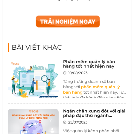
BÀI VIẾT KHÁC
Phần mềm quản lý bán
hàng tốt nhất hiện nay
10/08/2023
Tăng trưởng doanh số bán
hàng với
phần mềm quản lý
bán hàng
tốt nhất hiện nay. Từ
tích hợp đa kênh đến giao diện
thân thiện, tính năng quản lý
tồn kho chính xác, tùy chỉnh
Ngăn chặn xung đột với giải
linh hoạt, và khả năng bảo mật
pháp đặc thù ngành
dữ liệu, bài viết này sẽ đưa bạn
Thương mại-Phân phối
25/07/2023
vào thế giới của những ưu điểm
mà phần mềm quản lý bán
Việc quản lý kênh phân phối