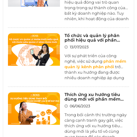
hàng hàng đầu mang lại.
hiệu quả đóng vai trò quan
Không chỉ giúp tối ưu hóa quy
trọng trong sự thành công của
trình kinh doanh, mà còn thúc
bất kỳ doanh nghiệp nào. Tuy
đẩy sự tương tác và tin cậy từ
nhiên, khi hoạt động của doanh
phía khách hàng.
nghiệp phát triển và mở rộng,
xung đột trong quản lý kênh
phân phối là một rủi ro không
Tổ chức và quản lý phân
phối hiệu quả với phần
thể tránh khỏi. Những xung đột
mềm quản lý kênh phân
này có thể gây tổn hại nghiêm
13/07/2023
phối
trọng đến sự uy tín của thương
Với sự phát triển của công
hiệu, giảm hiệu suất kinh
nghệ, việc sử dụng
phần mềm
doanh và làm mất lòng khách
quản lý kênh phân phối
trở
hàng. Trong bài viết này, hãy
thành xu hướng đang được
cùng 1BOSS tìm hiểu về cách
nhiều doanh nghiệp áp dụng
ngăn chặn xung đột kênh phân
để tối ưu hóa hoạt động phân
phối và giải pháp
quản trị
phối. Theo thống kê của Forbes,
doanh nghiệp toàn diện đặc
hơn 60% doanh nghiệp đã áp
Thích ứng xu hướng tiêu
thù ngành Thương mại - Phân
dùng mới với phần mềm
dụng phần mềm quản lý kênh
phối
để đạt được sự hiệu quả
CRM
phân phối và đạt được nhiều
06/06/2023
tối đa trong quản lý.
thành công đáng kể.
Trong bối cảnh thị trường ngày
càng cạnh tranh gay gắt, việc
thích ứng với xu hướng tiêu
dùng mới là yếu tố vô cùng
quan trọng để các doanh