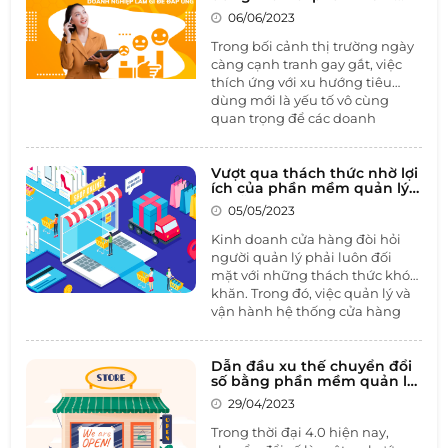
CRM
này có thể gây tổn hại nghiêm
06/06/2023
trọng đến sự uy tín của thương
Trong bối cảnh thị trường ngày
hiệu, giảm hiệu suất kinh
càng cạnh tranh gay gắt, việc
doanh và làm mất lòng khách
thích ứng với xu hướng tiêu
hàng. Trong bài viết này, hãy
dùng mới là yếu tố vô cùng
cùng 1BOSS tìm hiểu về cách
quan trọng để các doanh
ngăn chặn xung đột kênh phân
nghiệp có thể giữ vững và phát
phối và giải pháp
quản trị
triển thương hiệu của mình.
doanh nghiệp toàn diện đặc
Trong bài viết này, chúng ta hãy
Vượt qua thách thức nhờ lợi
thù ngành Thương mại - Phân
ích của phần mềm quản lý
cùng 1BOSS tìm hiểu về xu
phối
để đạt được sự hiệu quả
chuỗi cửa hàng
hướng tiêu dùng thay đổi và
05/05/2023
tối đa trong quản lý.
cách mà các doanh nghiệp có
Kinh doanh cửa hàng đòi hỏi
thể thích ứng với những thay
người quản lý phải luôn đối
đổi đó với
phần mềm CRM.
mặt với những thách thức khó
khăn. Trong đó, việc quản lý và
vận hành hệ thống cửa hàng
một cách hiệu quả và hiệu suất
cao là yếu tố quan trọng nhất.
Tuy nhiên, nhiều doanh nghiệp
Dẫn đầu xu thế chuyển đổi
số bằng phần mềm quản lý
nhỏ và vừa vẫn chưa nhận thấy
mua hàng
tầm quan trọng của phần mềm
29/04/2023
quản lý chuỗi cửa hàng và đang
Trong thời đại 4.0 hiện nay,
gặp rất nhiều khó khăn khi