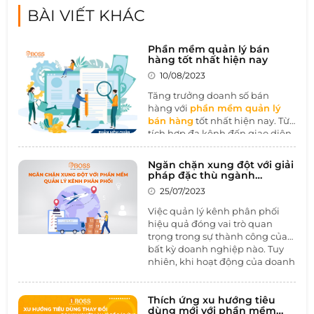
BÀI VIẾT KHÁC
Phần mềm quản lý bán
hàng tốt nhất hiện nay
10/08/2023
Tăng trưởng doanh số bán
hàng với
phần mềm quản lý
bán hàng
tốt nhất hiện nay. Từ
tích hợp đa kênh đến giao diện
thân thiện, tính năng quản lý
tồn kho chính xác, tùy chỉnh
Ngăn chặn xung đột với giải
linh hoạt, và khả năng bảo mật
pháp đặc thù ngành
dữ liệu, bài viết này sẽ đưa bạn
Thương mại-Phân phối
25/07/2023
vào thế giới của những ưu điểm
mà phần mềm quản lý bán
Việc quản lý kênh phân phối
hàng hàng đầu mang lại.
hiệu quả đóng vai trò quan
Không chỉ giúp tối ưu hóa quy
trọng trong sự thành công của
trình kinh doanh, mà còn thúc
bất kỳ doanh nghiệp nào. Tuy
đẩy sự tương tác và tin cậy từ
nhiên, khi hoạt động của doanh
phía khách hàng.
nghiệp phát triển và mở rộng,
xung đột trong quản lý kênh
phân phối là một rủi ro không
Thích ứng xu hướng tiêu
dùng mới với phần mềm
thể tránh khỏi. Những xung đột