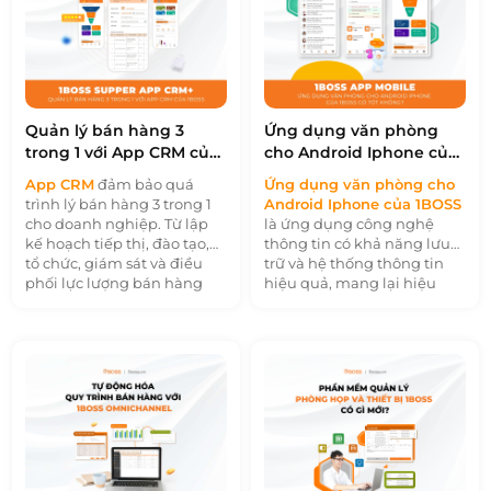
này có hiệu quả thế nào
này.
hàng vẫn là một câu hỏi
nhé!
lớn. Trong bài viết này,
chúng tôi sẽ giúp bạn giải
đáp những thắc mắc trên
nhé!
Quản lý bán hàng 3
Ứng dụng văn phòng
trong 1 với App CRM của
cho Android Iphone của
1BOSS
1BOSS có tốt không?
App CRM
đảm bảo quá
Ứng dụng văn phòng cho
trình lý bán hàng 3 trong 1
Android Iphone của 1BOSS
cho doanh nghiệp. Từ lập
là ứng dụng công nghệ
kế hoạch tiếp thị, đào tạo,
thông tin có khả năng lưu
tổ chức, giám sát và điều
trữ và hệ thống thông tin
phối lực lượng bán hàng
hiệu quả, mang lại hiệu
của tổ chức. 1BOSS Supper
quả thiết thực. Khi sử dụng
App CRM+ hỗ trợ người
phần mềm quản lý văn
quản lý bán hàng sẽ chịu
phòng, các cơ quan, doanh
trách nhiệm quản lý lực
nghiệp không chỉ “dọn
lượng bán hàng, thiết lập
dẹp” được hồ sơ, tài liệu
mục tiêu của nhóm, lập kế
giấy tờ mà còn giảm được
hoạch và kiểm soát toàn bộ
chi phí mua sắm văn
quy trình bán hàng và hậu
phòng phẩm. App 1BOSS
bán hàng. Bán hàng đóng
Office+ thiết kế khoa học, có
một vai trò rất lớn đối với
đầy đủ các chức năng như