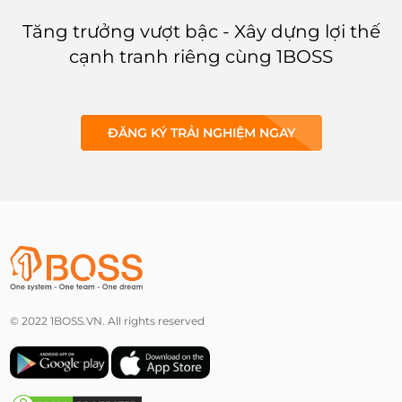
2022 trong bài viết sau nhé!
Truy cập dữ liệu và thống
kê có dễ dàng không?
Tăng trưởng vượt bậc - Xây dựng lợi thế
cạnh tranh riêng cùng 1BOSS
ĐĂNG KÝ TRẢI NGHIỆM NGAY
© 2022 1BOSS.VN. All rights reserved