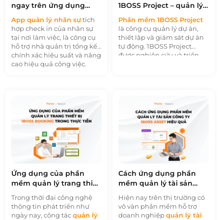
ngay trên ứng dụng
1BOSS Project – quản lý
quản lý nhân sự 1BOSS
dự án doanh nghiệp
App quản lý nhân sự
tích
Phần mềm 1BOSS Project
hợp check in của nhân sự
là công cụ quản lý dự án,
tại nơi làm việc, là công cụ
thiết lập và giám sát dự án
hỗ trợ nhà quản trị tổng kết
tự động. 1BOSS Project
chính xác hiệu suất và nâng
được nghiên cứu và triển
cao hiệu quả công việc.
khai dựa trên các hoạt
Chấm công là một phần
động thực tiễn của doanh
quan trọng trong quá trình
nghiệp Việt Nam. Hỗ trợ
làm việc của doanh nghiệp.
doanh nghiệp theo dõi quy
Phần mềm check in 1BOSS
trình và nắm bắt tổng thể
HRM+ hoạt động theo dõi
một cách chính xác nhất.
và đo lường sức lao động
Song, đây liệu có phải là
của nhân sự. 1BOSS HRM+
phần mềm phù hợp với
hỗ trợ quá trình check in
nhu cầu doanh nghiệp?
diễn ra thuận lợi và đạt hiệu
Cùng xem review ở bài viết
quả tốt nhờ các công nghệ
sau nhé.
được tích hợp trên nền
tảng.
Ứng dụng của phần
Cách ứng dụng phần
mềm quản lý trang thiết
mềm quản lý tài sản
bị 1BOSS Booking trong
công ty 1BOSS Asset
Trong thời đại công nghệ
Hiện nay trên thị trường có
thực tiễn
hiệu quả
thông tin phát triển như
vô vàn phần mềm hỗ trợ
ngày nay, công tác
quản lý
doanh nghiệp
quản lý tài