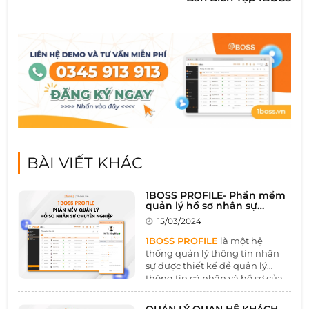
BÀI VIẾT KHÁC
1BOSS PROFILE- Phần mềm
quản lý hồ sơ nhân sự
chuyên nghiệp
15/03/2024
1BOSS PROFILE
là một hệ
thống quản lý thông tin nhân
sự được thiết kế đề quản lý
thông tin cá nhân và hồ sơ của
khách hàng một cách tổng thể
và hiệu quả. Công cụ này là một