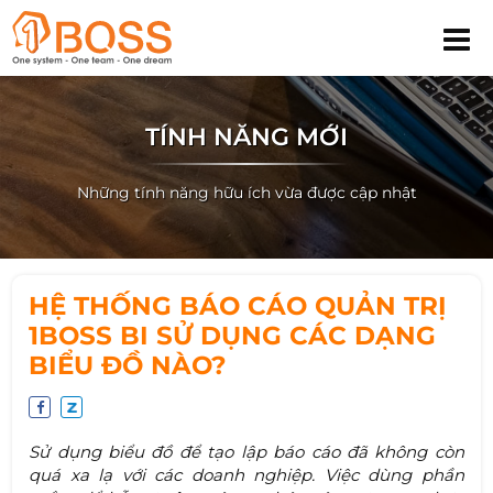
TÍNH NĂNG MỚI
Những tính năng hữu ích vừa được cập nhật
HỆ THỐNG BÁO CÁO QUẢN TRỊ
1BOSS BI SỬ DỤNG CÁC DẠNG
BIỂU ĐỒ NÀO?
Sử dụng biểu đồ để tạo lập báo cáo đã không còn
quá xa lạ với các doanh nghiệp. Việc dùng phần