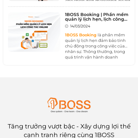
cho chiến dịch marketing, hỗ trợ
quản lý tự dộng các hoạt dộng
marketing đồng thời hỗ trợ tối
1BOSS Booking | Phần mềm
ưu hóa lợi nhuận từ mọi chiến
quản lý lịch hẹn, lịch công
dịch tiếp thị hay ngành nghề
tác online
14/03/2024
khác của doanh nghiệp. Nhờ đó
có thể tối ưu hóa chi phí, tăng
1BOSS Booking
là phần mềm
hiệu quả chiến dịch và đẩy
quản lý lịch hẹn đảm bảo tính
nhanh tiến độ hiệu quả của
chủ động trong công việc của
mục tiêu kinh doanh.
nhân sự. Thông thường, trong
quá trình vận hành doanh
nghiệp việc tổ chức các phòng
họp tại các phòng ban khác
nhau là nhu cầu không thể
tránh khỏi. Tuy nhiên, làm thế
nào để không bị trùng lịch họp
và quá trình đặt các tiện ích liên
quan cũng nhanh chóng, đơn
giản?
Tăng trưởng vượt bậc - Xây dựng lợi thế
cạnh tranh riêng cùng 1BOSS