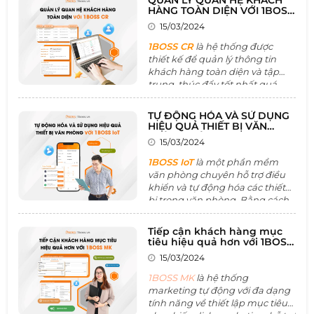
QUẢN LÝ QUAN HỆ KHÁCH
trong số những nền tảng thúc
HÀNG TOÀN DIỆN VỚI 1BOSS
đẩy mối quan hệ khách hàng
CR
15/03/2024
và marketing doanh nghiệp
phát triển vững chắc, toàn vẹn
1BOSS CR
là hệ thống được
thiết kế để quản lý thông tin
khách hàng toàn diện và tập
trung, thúc đẩy tốt nhất quá
trình ký kết hợp đồng. Với các
tính năng về quản lý danh sách
TỰ ĐỘNG HÓA VÀ SỬ DỤNG
khách hàng , quản lý chiến dịch
HIỆU QUẢ THIẾT BỊ VĂN
tiếp thị,.. giúp doanh nghiệp
PHÒNG VỚI BOSS IoT
15/03/2024
tăng cường quan hệ và tương
tác với khách hàng một cách
1BOSS IoT
là một phần mềm
chuyên nghiệp và hiệu quả.
văn phòng chuyên hỗ trợ điều
khiển và tự động hóa các thiết
bị trong văn phòng. Bằng cách
cung cấp dữ liệu để phân tích,
cải tiến và tối ưu hóa không
Tiếp cận khách hàng mục
gian làm việc mang lại không
tiêu hiệu quả hơn với 1BOSS
gian làm việc hiệu quả nhất.
MK
15/03/2024
Nhờ đó hệ thống này góp phần
cải thiện hiệu suất làm việc của
1BOSS MK
là hệ thống
nhân sự và tăng năng lực cạnh
marketing tự động với đa dạng
tranh của tổ chức.
tính năng về thiết lập mục tiêu