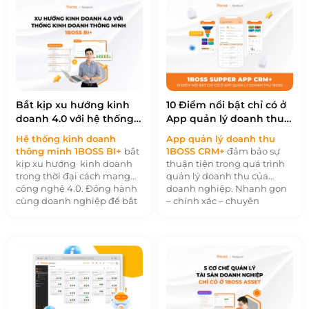
các phương pháp mã hóa
Nhằm duy trì và ổn định
hợp pháp đã thỏa thuận
hoạt động kinh doanh và
giữa hai bên ký kết. Hợp
thu hút các nguồn vốn đầu
đồng điện tử đã được công
tư cho doanh nghiệp.
nhận hợp pháp của Pháp
luật. Vì vậy, để quá trình
quản lý được thuận tiện,
đúng quy trình và theo quy
định pháp luật, phần mềm
Bắt kịp xu hướng kinh
10 Điểm nổi bật chỉ có ở
1BOSS E-Contract sẽ đáp
doanh 4.0 với hệ thống
App quản lý doanh thu
ứng doanh nghiệp với
kinh doanh thông minh
1BOSS CRM+
những nhu cầu trên.
Hệ thống kinh doanh
App quản lý doanh thu
thông minh 1BOSS BI+
bắt
1BOSS CRM+
đảm bảo sự
kịp xu hướng kinh doanh
thuận tiện trong quá trình
trong thời đại cách mạng
quản lý doanh thu của
công nghệ 4.0. Đồng hành
doanh nghiệp. Nhanh gọn
cùng doanh nghiệp để bắt
– chính xác – chuyên
kịp những thay đổi công
nghiệp là ba cụm từ khi
nghệ theo xu hướng thị
nhắc đến tính năng của
trường và áp dụng vào quy
app. Bên cạnh đó, app
trình kinh doanh để giúp
1BOSS CRM+ sử dụng dữ
doanh nghiệp phát triển.
liệu phân tích để giúp dự
Kinh doanh thông minh 4.0
đoán hành vi của khách
xây dựng thương hiệu, hình
hàng, tối ưu hóa sản phẩm
ảnh thương hiệu nhanh
và định giá để tạo ra doanh