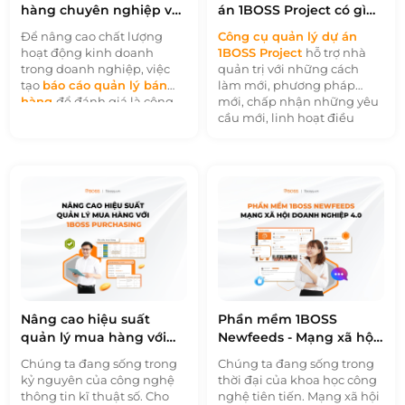
hàng chuyên nghiệp với
án 1BOSS Project có gì
1BOSS Order
khác biệt?
Để nâng cao chất lượng
Công cụ quản lý dự án
hoạt động kinh doanh
1BOSS Project
hỗ trợ nhà
trong doanh nghiệp, việc
quản trị với những cách
tạo
báo cáo quản lý bán
làm mới, phương pháp
hàng
để đánh giá là công
mới, chấp nhận những yêu
việc không thể bỏ qua. Tuy
cầu mới, linh hoạt điều
nhiên việc tạo lập báo cáo
chỉnh kế hoạch dự án, cải
thủ công sẽ khiến doanh
tiến liên tục để đạt được kết
nghiệp mất nhiều thời gian
quả tốt nhất. Quản lý dự án
hơn. Chi phí bỏ ra cho riêng
là một công việc tất yếu
công việc này cũng đã tốn
phải làm trong kinh doanh.
khá nhiều từ nguồn ngân
Bất kỳ dự án hay chiến lược
sách của doanh nghiệp.
nào mà không lên ý tưởng
Vậy nên phần mềm quản lý
và xây dựng dự án thì chiến
bán hàng có thể hỗ trợ cả
lược đó hoàn toàn không
việc tạo báo cáo là một biện
thể thực hiện được. Bản
pháp hữu hiệu để giải
chất của các dự án liên tục
quyết các vấn đề trên.
thay đổi. Nếu các nhà quản
Nâng cao hiệu suất
Phần mềm 1BOSS
Đừng bỏ lỡ bài viết này,
lý cứ bám vào những thói
quản lý mua hàng với
Newfeeds - Mạng xã hội
chúng tôi sẽ giúp bạn hiểu
quen cũ, ý tưởng cũ, cách
1BOSS Purchasing
doanh nghiệp 4.0
rõ hơn về phần mềm quản
làm cũ thì dự án chắc chắn
Chúng ta đang sống trong
Chúng ta đang sống trong
lý bán hàng cũng như việc
sẽ không thể thành công
kỷ nguyên của công nghệ
thời đại của khoa học công
tạo báo cáo trên phần mềm
hoặc không đạt được hiệu
thông tin kĩ thuật số. Cho
nghệ tiên tiến. Mạng xã hội