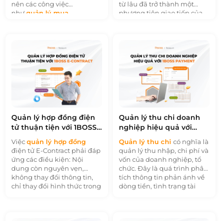
1BOSS Order
.
quả năng suất như mong
nên các công việc
từ lâu đã trở thành một
đợi.
như
quản lý mua
phương tiện giao tiếp của
hàng
cũng cần phải tự
phần lớn mọi người, trong
động hoá nhằm nâng cao
nội bộ doanh nghiệp cũng
hiệu suất. Để có thể chuyển
không ngoại lệ. Việc sử
hướng số hoá quy trình
dụng các nền tảng mạng
quản lý, doanh nghiệp cần
xã hội sẽ giúp cho doanh
thiết phải sử dụng phần
nghiệp kết nối tinh thần
mềm hỗ trợ. Phần
tập thể. Doanh nghiệp có
mềm
1BOSS
thể tạo ra mạng lưới thông
Purchasing
của chúng tôi
tin cá nhân mang sắc màu
đã có mặt trên thị trường
cá nhân. Hãy để chúng tôi
với sứ mệnh giúp doanh
giới thiệu với bạn phần
Quản lý hợp đồng điện
Quản lý thu chi doanh
nghiệp nâng cao hiệu suất
mềm
1BOSS Newfeeds
-
tử thuận tiện với 1BOSS
nghiệp hiệu quả với
hoạt động quản lý mua
một sản phẩm phần mềm
E-Contract
1BOSS Payment
hàng. Hãy cùng khám phá
giúp tối ưu hoá tương tác
Việc
quản lý hợp đồng
Quản lý thu chi
có nghĩa là
phần mềm này qua những
và truyền thông trong nội
điện tử E-Contract phải đáp
quản lý thu nhập, chi phí và
thông tin sau nhé!
bộ doanh nghiệp nhé!
ứng các điều kiện: Nội
vốn của doanh nghiệp, tổ
dung còn nguyên vẹn,
chức. Đây là quá trình phân
không thay đổi thông tin,
tích thông tin phản ánh về
chỉ thay đổi hình thức trong
dòng tiền, tình trạng tài
quá trình truyền và lưu trữ
chính của doanh nghiệp.
dữ liệu hợp đồng. Nội dung
Từ đó đưa ra kế hoạch kinh
có thể được mở, đọc bằng
doanh và chi tiêu phù hợp.