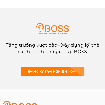
and Key Results) không phải là
hiếm. Lý do nào làm những
mâu thuẫn này tồn tại? Hãy
khám phá cùng 1BOSS
Tăng trưởng vượt bậc - Xây dựng lợi thế
cạnh tranh riêng cùng 1BOSS
ĐĂNG KÝ TRẢI NGHIỆM NGAY