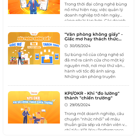
mọi doanh nghiệp. Cùng
1BOSS
Trong thời đại công nghệ bùng
điểm danh những điểm nổi bật
nổ như hiện nay, việc quản lý
mà nền tảng này mang lại là
doanh nghiệp trở nên ngày
gì?
càng phức tạp hơn. Các doanh
nghiệp SMEs và Startup, với
nguồn lực hạn chế, thường gặp
"Văn phòng không giấy" -
nhiều khó khăn trong việc quản
Giấc mơ hay thách thức
lý và vận hành hiệu quả.
doanh nghiệp
30/05/2024
Sự bùng nổ của công nghệ số
đã mở ra cánh cửa cho một kỷ
nguyên mới, nơi mọi thứ vận
hành với tốc độ ánh sáng.
Những văn phòng truyền
thống, thủ công đang dần mất
đi sự ưu ái, đang dần trở nên
lạc hậu và kém hiệu quả. Lý do
KPI/OKR - Khi "đo lường"
thành "chiến trường"
là gì?
29/05/2024
Trong một doanh nghiệp, câu
chuyện “nhức nhối” về mâu
thuẫn giữa sếp và nhân viên về
chỉ tiêu KPI (Key Performance
Indicators) và OKR (Objectives