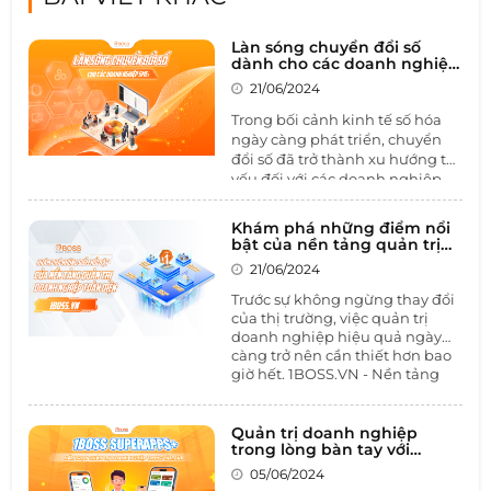
Làn sóng chuyển đổi số
dành cho các doanh nghiệp
SMEs
21/06/2024
Trong bối cảnh kinh tế số hóa
ngày càng phát triển, chuyển
đổi số đã trở thành xu hướng tất
yếu đối với các doanh nghiệp,
đặc biệt là các doanh nghiệp
vừa và nhỏ (SMEs). Việc áp dụng
Khám phá những điểm nổi
công nghệ kỹ thuật số không
bật của nền tảng quản trị
chỉ giúp tối ưu hóa quy trình
doanh nghiệp toàn diện
21/06/2024
1BOSS
vận hành mà còn nâng cao
năng lực cạnh tranh và cải thiện
Trước sự không ngừng thay đổi
trải nghiệm khách hàng. Hãy
của thị trường, việc quản trị
cùng 1BOSS khám phá làn sóng
doanh nghiệp hiệu quả ngày
càng trở nên cần thiết hơn bao
chuyển đổi số và những lợi ích
giờ hết. 1BOSS.VN - Nền tảng
mà nó mang lại cho các SMEs là
quản trị toàn diện không chỉ
gì?
tích hợp đa ứng dụng một cách
thông minh mà còn tùy chỉnh
Quản trị doanh nghiệp
linh hoạt theo từng đặc thù
trong lòng bàn tay với
1BOSS SUPERAPPS+
ngành nghề, hứa hẹn mang
05/06/2024
đến sự tiện lợi và hiệu quả cho