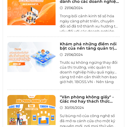
dành cho các doanh nghiệp
SMEs
21/06/2024
Trong bối cảnh kinh tế số hóa
ngày càng phát triển, chuyển
đổi số đã trở thành xu hướng tất
yếu đối với các doanh nghiệp,
đặc biệt là các doanh nghiệp
vừa và nhỏ (SMEs). Việc áp dụng
Khám phá những điểm nổi
công nghệ kỹ thuật số không
bật của nền tảng quản trị
chỉ giúp tối ưu hóa quy trình
doanh nghiệp toàn diện
21/06/2024
1BOSS
vận hành mà còn nâng cao
năng lực cạnh tranh và cải thiện
Trước sự không ngừng thay đổi
trải nghiệm khách hàng. Hãy
của thị trường, việc quản trị
cùng 1BOSS khám phá làn sóng
doanh nghiệp hiệu quả ngày
càng trở nên cần thiết hơn bao
chuyển đổi số và những lợi ích
giờ hết. 1BOSS.VN - Nền tảng
mà nó mang lại cho các SMEs là
quản trị toàn diện không chỉ
gì?
tích hợp đa ứng dụng một cách
thông minh mà còn tùy chỉnh
"Văn phòng không giấy" -
linh hoạt theo từng đặc thù
Giấc mơ hay thách thức
doanh nghiệp
ngành nghề, hứa hẹn mang
30/05/2024
đến sự tiện lợi và hiệu quả cho
mọi doanh nghiệp. Cùng
1BOSS
Sự bùng nổ của công nghệ số
điểm danh những điểm nổi bật
đã mở ra cánh cửa cho một kỷ
mà nền tảng này mang lại là
nguyên mới, nơi mọi thứ vận