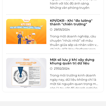
gì?
hành với tốc độ ánh sáng.
Những văn phòng truyền
thống, thủ công đang dần mất
đi sự ưu ái, đang dần trở nên
lạc hậu và kém hiệu quả. Lý do
KPI/OKR - Khi "đo lường"
thành "chiến trường"
là gì?
29/05/2024
Trong một doanh nghiệp, câu
chuyện “nhức nhối” về mâu
thuẫn giữa sếp và nhân viên về
chỉ tiêu KPI (Key Performance
Indicators) và OKR (Objectives
and Key Results) không phải là
Một số lưu ý khi xây dựng
hiếm. Lý do nào làm những
khung quản trị dữ liệu
mâu thuẫn này tồn tại? Hãy
27/02/2024
khám phá cùng 1BOSS
Trong môi trường kinh doanh
ngày nay, dữ liệu không chỉ là
một tài nguyên quan trọng mà
còn là trụ cột để doanh nghiệp
tăng cường hiệu suất và cạnh
tranh. Để đáp ứng nhu cầu
ngày càng tăng về quản lý và sử
dụng dữ liệu, việc xây dựng