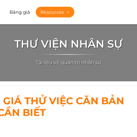
Bảng giá
Resources
THƯ VIỆN NHÂN SỰ
Tài liệu về quản trị nhân sự
GIÁ THỬ VIỆC CĂN BẢN
CẦN BIẾT