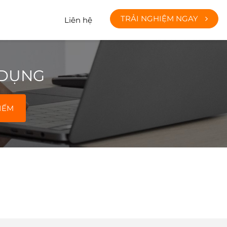
TRẢI NGHIỆM NGAY
Liên hệ
 DỤNG
IẾM