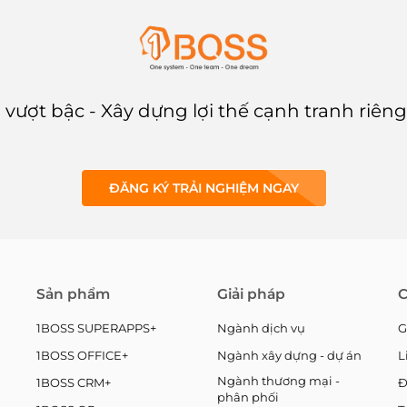
 vượt bậc - Xây dựng lợi thế cạnh tranh riên
ĐĂNG KÝ TRẢI NGHIỆM NGAY
Sản phẩm
Giải pháp
C
1BOSS SUPERAPPS+
Ngành dịch vụ
G
1BOSS OFFICE+
Ngành xây dựng - dự án
L
Ngành thương mại -
1BOSS CRM+
Đ
phân phối