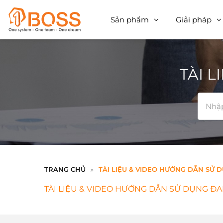
Sản phẩm
Giải pháp
TÀI 
TRANG CHỦ
TÀI LIỆU & VIDEO HƯỚNG DẪN SỬ 
TÀI LIỆU & VIDEO HƯỚNG DẪN SỬ DỤNG ĐAN