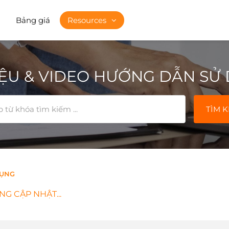
Bảng giá
Resources
LIỆU & VIDEO HƯỚNG DẪN SỬ
TÌM K
DỤNG
G CẬP NHẬT...