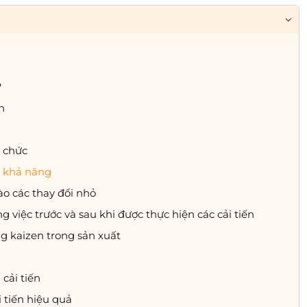
?
n
ổ chức
ó khả năng
ào các thay đổi nhỏ
ng việc trước và sau khi được thực hiện các cải tiến
g kaizen trong sản xuất
cải tiến
i tiến hiệu quả