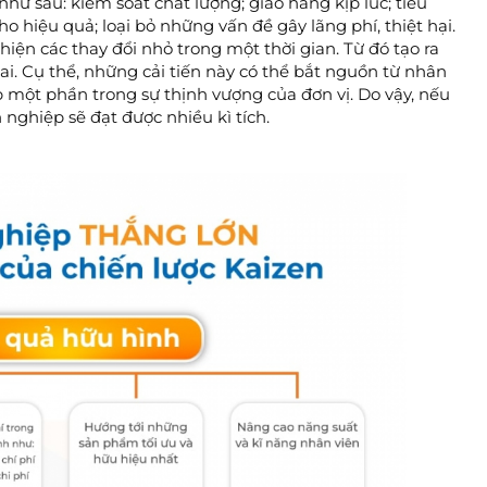
 sau: kiểm soát chất lượng; giao hàng kịp lúc; tiêu
ho hiệu quả; loại bỏ những vấn đề gây lãng phí, thiệt hại.
iện các thay đổi nhỏ trong một thời gian. Từ đó tạo ra
i. Cụ thể, những cải tiến này có thể bắt nguồn từ nhân
một phần trong sự thịnh vượng của đơn vị. Do vậy, nếu
 nghiệp sẽ đạt được nhiều kì tích.