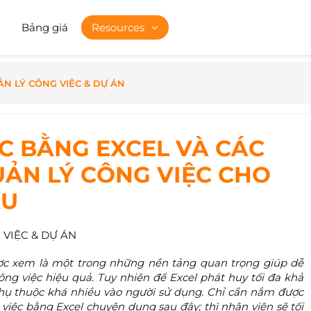
Bảng giá
Resources
N LÝ CÔNG VIỆC & DỰ ÁN
C BẰNG EXCEL VÀ CÁC
UẢN LÝ CÔNG VIỆC CHO
ẦU
VIỆC & DỰ ÁN
c xem là một trong những nền tảng quan trọng giúp dễ
công việc hiệu quả. Tuy nhiên để Excel phát huy tối đa khả
phụ thuộc khá nhiều vào người sử dụng. Chỉ cần nắm được
việc bằng Excel chuyên dụng sau đây; thì nhân viên sẽ tối