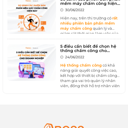
đến quy định chung và người
mềm máy chấm công hiện
lao động. Phần mềm lương
nay
30/06/2022
thường là một phần trong tổng
thể phần mềm quản lý nhân sự
Hiện nay, trên thị trường có
rất
toàn diện, doanh nghiệp càng
nhiều phiên bản phần mềm
lớn thì yêu cầu về phần mềm
máy chấm công
quản lý và
lương càng nhiều, và vai trò của
giám sát thời gian làm việc của
phần mềm càng trở nên quan
nhân viên khác nhau. Việc lựa
trọng hơn.
chọn thích hợp phần mềm
5 điều cần biết để chọn hệ
chấm công đang là vấn đề nan
thống chấm công cho
giải của nhiều doanh nghiệp. Vì
doanh nghiệp
24/06/2022
thế, hãy cùng
1BOSS
tìm hiểu
và so sánh xem phiên bản nào
Hệ thống chấm công
có khả
của phần mềm tối ưu nhất nhé!
năng giải quyết công việc cao,
kết hợp với thiết bị chấm công
tham gia vai trò quản lý nhân
viên, đồng thời hỗ trợ nhân viên
phòng nhân sự. Hệ thống chấm
công tự động là một công cụ
chấm công hiệu quả có thể
mang lại lợi thế lớn nhất cho
doanh nghiệp. Nó giúp doanh
nghiệp tiết kiệm được nhiều
chi phí quản lý nhân sự và
mang lại hiệu quả công việc