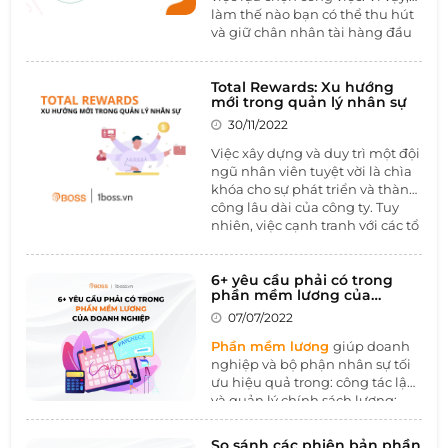
làm thế nào bạn có thể thu hút
và giữ chân nhân tài hàng đầu
trong thị trường cạnh tranh
này?
EVP
sẽ giúp bạn giải quyết
vấn đề này.
Total Rewards: Xu hướng
mới trong quản lý nhân sự
30/11/2022
Việc xây dựng và duy trì một đội
ngũ nhân viên tuyệt vời là chìa
khóa cho sự phát triển và thành
công lâu dài của công ty. Tuy
nhiên, việc cạnh tranh với các tổ
chức lớn hơn để giành được
những nhân viên có kinh
nghiệm và tài năng có thể là
6+ yêu cầu phải có trong
phần mềm lương của
một thách thức. Đó là lý do tại
doanh nghiệp
sao ngày càng có nhiều doanh
07/07/2022
nghiệp nhỏ chọn xây dựng lại
Phần mềm lương
giúp doanh
và điều chỉnh lại lương
nghiệp và bộ phận nhân sự tối
thưởng của họ dưới dạng
Total
ưu hiệu quả trong: công tác lập
Rewards
.
và quản lý chính sách lương;
tính toán tiền lương; và kiểm
soát các thay đổi có liên quan
So sánh các phiên bản phần