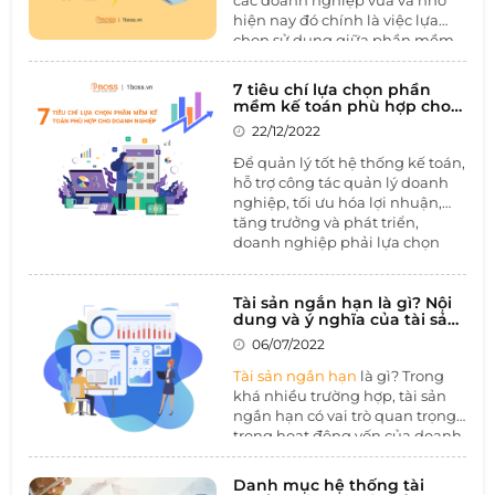
1BOSS tìm hiểu tại khó khăn
hiện nay đó chính là việc lựa
của kế toán ngành thực phẩm
chọn sử dụng giữa phần mềm
và cách giải quyết với
phần
kế toán chuyên nghiệp và công
mềm kế toán.
cụ quản lý dữ liệu kế toán miễn
7 tiêu chí lựa chọn phần
phí Excel. Khi đã quyết định sử
mềm kế toán phù hợp cho
dụng phần mềm kế toán
doanh nghiệp
22/12/2022
chuyên nghiệp cho doanh
nghiệp, câu hỏi khó nhất là lựa
Để quản lý tốt hệ thống kế toán,
chọn giữa
phần mềm kế toán
hỗ trợ công tác quản lý doanh
online và offline
. Qua bài viết
nghiệp, tối ưu hóa lợi nhuận,
này, 1BOSS sẽ giúp bạn đưa ra
tăng trưởng và phát triển,
đáp án cho những câu hỏi trên.
doanh nghiệp phải lựa chọn
phần mềm kế toán phù hợp.
Hiện nay trên thị trường có rất
nhiều nhà cung cấp phần mềm
Tài sản ngắn hạn là gì? Nội
dung và ý nghĩa của tài sản
trong và ngoài nước. Bộ phận
ngắn hạn
kế toán cần biết những
tiêu chí
06/07/2022
lựa chọn phần mềm kế toán
Tài sản ngắn hạn
là gì? Trong
nhằm phát huy hiệu quả tối đa.
khá nhiều trường hợp, tài sản
ngắn hạn có vai trò quan trọng
trong hoạt động vốn của doanh
nghiệp. Tài sản ngắn hạn thể
hiện khả năng về tài chính
Danh mục hệ thống tài
trong thời gian ngắn của doanh