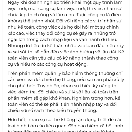
Ngay khi doanh nghiệp triển khai một quy trình làm
việc mới, một công cụ làm việc mới, thì việc nhân sự
chưa kịp thích ứng và làm chủ được công cụ là điều
không thể tránh khỏi. Đối với riêng các vị trí nhân sự
như kế toán, công việc của họ đòi hỏi một sự chính
xác cao, việc thay đổi công cụ sẽ gây ra những trở
ngại lớn trong cách nhập liệu và vận hành dữ liệu.
Những dữ liệu do kế toán nhập vào ban đầu, nếu xảy
ra sai sót thì sẽ dẫn đến việc ảnh hưởng về lâu dài. Kế
toán viên cần yêu cầu có kỹ năng thành thạo công
cụ và hiểu rõ các công cụ hoạt động.
Trên phần mềm quản lý bảo hiểm thông thường chỉ
cần xem và đối chiếu hệ thống, nếu sai cần phải xử lý
cho phù hợp. Tuy nhiên, nhân sự thiếu kỹ năng thì
việc kiểm tra, đối chiếu và xử lý số liệu kế toán trên
phần mềm sẽ gặp khó khăn. Nghiêm trọng hơn, kế
toán viên có thể sẽ phải tiến hành nhập tay và đối
chiếu với sổ sách theo kiểu truyền thống.
Hơn hết, nhân sự có thể không tận dụng triệt để các
loại hình báo cáo liên quan đến bảo hiểm xã hội, ảnh
hưởng đến quyết toán của quy trình quản lý bảo