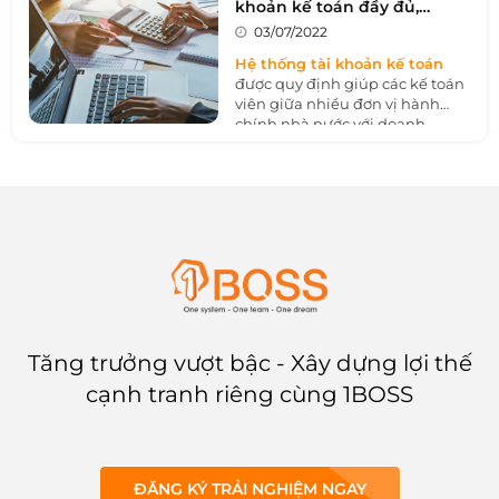
khoản kế toán đầy đủ,
nghiệp. Cùng 1BOSS tìm hiểu
chính xác nhất
03/07/2022
trong bài viết sau để nắm rõ
hơn về loại sản này và cách
Hệ thống tài khoản kế toán
phân biệt với tài sản dài hạn.
được quy định giúp các kế toán
viên giữa nhiều đơn vị hành
chính nhà nước với doanh
nghiệp dễ dàng trao đổi và
kiểm duyệt sự chuẩn xác. Sau
đây là danh mục hệ thống tài
khoản đầy đủ nhất theo quy
định.
Tăng trưởng vượt bậc - Xây dựng lợi thế
cạnh tranh riêng cùng 1BOSS
ĐĂNG KÝ TRẢI NGHIỆM NGAY