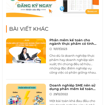
BÀI VIẾT KHÁC
Phần mềm kế toán cho
ngành thực phẩm có tính
năng gì ?
11/07/2023
Cho dù là doanh nghiệp thực
phẩm hay doanh nghiệp sản
xuất; thì chúng đều sở hữu
những đặc điểm nghiệp vụ
công việc có phần giống nhau.
Tuy nhiên, trong ngành thực
phẩm sẽ tồn tại những lưu ý
sau đây. Doanh nghiệp cần để
Doanh nghiệp SME nên sử
dụng phần mềm kế toán
tâm tới để bộ phận kế toán
online hay offline
ngành thực phẩm có thể quản
29/12/2022
lý công việc tài chính được tốt.
Một bài toán khá đau đầu cho
Trong bài viết này, hãy cùng
các doanh nghiệp vừa và nhỏ