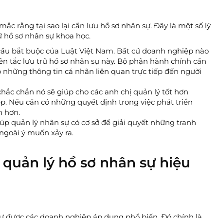
c rằng tại sao lại cần lưu hồ sơ nhân sự. Đây là một số lý
ữ hồ sơ nhân sự khoa học.
u cầu bắt buộc của Luật Việt Nam. Bất cứ doanh nghiệp nào
n tắc lưu trữ hồ sơ nhân sự này. Bộ phận hành chính cần
bộ những thông tin cá nhân liên quan trực tiếp đến người
chắc chắn nó sẽ giúp cho các anh chị quản lý tốt hơn
. Nếu cần có những quyết định trong việc phát triển
h hơn.
úp quản lý nhân sự có cơ sở để giải quyết những tranh
 ngoài ý muốn xảy ra.
 quản lý hồ sơ nhân sự hiệu
 sự được các doanh nghiệp áp dụng phổ biến. Đó chính là