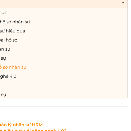
 sự
 hồ sơ nhân sự
 sự hiệu quả
oại hồ sơ
ân sự
 sự
ồ sơ nhân sự
nghệ 4.0
 sự
uản lý nhân sự HRM
o hiệu quả với công nghệ 4.0?