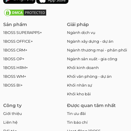
Sản phẩm
Giải pháp
1BOSS SUPERAPPS+
Ngành dịch vụ
1BOSS OFFICE+
Ngành xây dựng - dự án
1BOSS CRM+
Ngành thương mại - phân phối
1BOSS OP+
Ngành sản xuất - gia công
1BOSS HRM+
Khối kinh doanh
1BOSS WM+
Khối văn phòng - dự án
1BOSS BI+
Khối nhân sự
Khối kho bãi
Công ty
Được quan tâm nhất
Giới thiệu
Tin ưu đãi
Liên hệ
Tin báo chí
Đối tác
Hoạt động 1BOSS