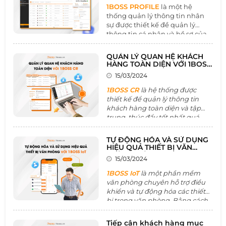
1BOSS PROFILE
là một hệ
thống quản lý thông tin nhân
sự được thiết kế đề quản lý
thông tin cá nhân và hồ sơ của
khách hàng một cách tổng thể
và hiệu quả. Công cụ này là một
QUẢN LÝ QUAN HỆ KHÁCH
trong số những nền tảng thúc
HÀNG TOÀN DIỆN VỚI 1BOSS
đẩy mối quan hệ khách hàng
CR
15/03/2024
và marketing doanh nghiệp
phát triển vững chắc, toàn vẹn
1BOSS CR
là hệ thống được
thiết kế để quản lý thông tin
khách hàng toàn diện và tập
trung, thúc đẩy tốt nhất quá
trình ký kết hợp đồng. Với các
tính năng về quản lý danh sách
TỰ ĐỘNG HÓA VÀ SỬ DỤNG
khách hàng , quản lý chiến dịch
HIỆU QUẢ THIẾT BỊ VĂN
tiếp thị,.. giúp doanh nghiệp
PHÒNG VỚI BOSS IoT
15/03/2024
tăng cường quan hệ và tương
tác với khách hàng một cách
1BOSS IoT
là một phần mềm
chuyên nghiệp và hiệu quả.
văn phòng chuyên hỗ trợ điều
khiển và tự động hóa các thiết
bị trong văn phòng. Bằng cách
cung cấp dữ liệu để phân tích,
cải tiến và tối ưu hóa không
Tiếp cận khách hàng mục