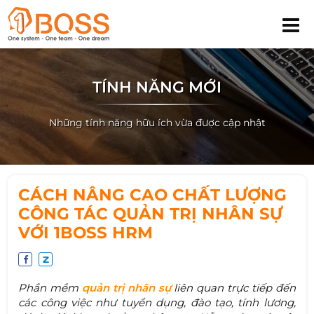
TÍNH NĂNG MỚI
Những tính năng hữu ích vừa được cập nhật
CÁCH NÂNG CAO CHẤT LƯỢNG
CÔNG TÁC QUẢN TRỊ NHÂN SỰ
VỚI 1BOSS HRM
Phần mềm
quản trị nhân sự
liên quan trực tiếp đến
các công việc như tuyển dụng, đào tạo, tính lương,