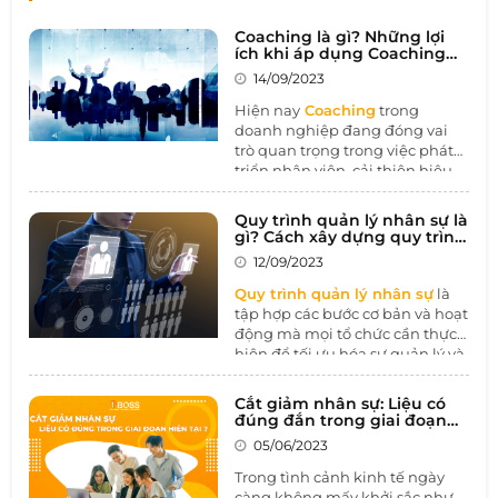
Coaching là gì? Những lợi
ích khi áp dụng Coaching
trong doanh nghiệp
14/09/2023
Hiện nay
Coaching
trong
doanh nghiệp đang đóng vai
trò quan trọng trong việc phát
triển nhân viên, cải thiện hiệu
suất làm việc, và xây dựng môi
trường làm việc tích cực. Bằng
Quy trình quản lý nhân sự là
cách tạo cơ hội cho sự học hỏi
gì? Cách xây dựng quy trình
và phát triển cá nhân, Coaching
quản lý nhân sự hiệu quả
12/09/2023
giúp tăng cường sự tự chủ và
đóng góp vào sự thành công và
Quy trình quản lý nhân sự
là
bền vững của tổ chức.
tập hợp các bước cơ bản và hoạt
động mà mọi tổ chức cần thực
hiện để tối ưu hóa sự quản lý và
sử dụng nguồn nhân lực của
họ. Điều này bao gồm việc xác
Cắt giảm nhân sự: Liệu có
định nhu cầu nhân lực, tuyển
đúng đắn trong giai đoạn
dụng, đào tạo, quản lý hiệu
hiện tại
05/06/2023
suất, và nhiều hoạt động khác
để tạo một môi trường làm việc
Trong tình cảnh kinh tế ngày
tích cực và hiệu quả.
càng không mấy khởi sắc như