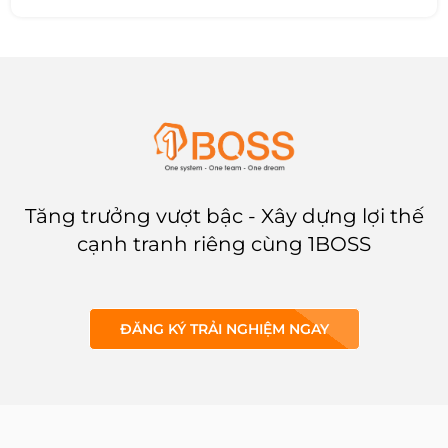
giữa các bên. Trong bài viết này,
1BOSS sẽ tìm hiểu về
CRM
là gì,
hướng dẫn cho người mới bắt
đầu quản lý quan hệ khách
hàng và các ví dụ về cách hoạt
động của nền tảng CRM.
Tăng trưởng vượt bậc - Xây dựng lợi thế
cạnh tranh riêng cùng 1BOSS
ĐĂNG KÝ TRẢI NGHIỆM NGAY