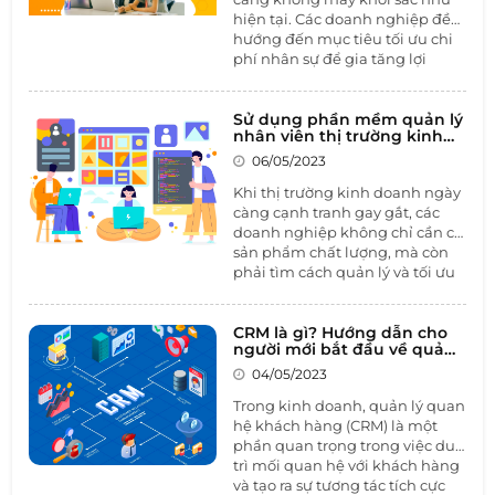
hiện tại. Các doanh nghiệp đều
hướng đến mục tiêu tối ưu chi
phí nhân sự để gia tăng lợi
nhuận cho doanh nghiệp. Tình
hình càng trở nên tệ hơn khi
những doanh nghiệp từng
Sử dụng phần mềm quản lý
nhân viên thị trường kinh
được ca tụng là có chế độ đãi
doanh để tăng cường hiệu
ngộ trong mơ nhưng Google,
06/05/2023
quả kinh doanh
Amazon, Facebook…cũng phải
Khi thị trường kinh doanh ngày
cắt giảm từ hàng nghìn đến
càng cạnh tranh gay gắt, các
hàng chục nghìn nhân sự.
doanh nghiệp không chỉ cần có
sản phẩm chất lượng, mà còn
phải tìm cách quản lý và tối ưu
hóa quá trình kinh doanh của
mình. Trong đó, sử dụng
phần
mềm quản lý nhân viên thị
CRM là gì? Hướng dẫn cho
người mới bắt đầu về quản
trường
kinh doanh là một giải
lý quan hệ khách hàng
pháp hiệu quả giúp doanh
04/05/2023
nghiệp tăng cường quản lý và
Trong kinh doanh, quản lý quan
theo dõi hoạt động của đội ngũ
hệ khách hàng (CRM) là một
nhân viên kinh doanh.
phần quan trọng trong việc duy
trì mối quan hệ với khách hàng
và tạo ra sự tương tác tích cực