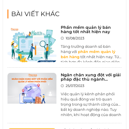
BÀI VIẾT KHÁC
Phần mềm quản lý bán
hàng tốt nhất hiện nay
10/08/2023
Tăng trưởng doanh số bán
hàng với
phần mềm quản lý
bán hàng
tốt nhất hiện nay. Từ
tích hợp đa kênh đến giao diện
thân thiện, tính năng quản lý
tồn kho chính xác, tùy chỉnh
Ngăn chặn xung đột với giải
linh hoạt, và khả năng bảo mật
pháp đặc thù ngành
dữ liệu, bài viết này sẽ đưa bạn
Thương mại-Phân phối
25/07/2023
vào thế giới của những ưu điểm
mà phần mềm quản lý bán
Việc quản lý kênh phân phối
hàng hàng đầu mang lại.
hiệu quả đóng vai trò quan
Không chỉ giúp tối ưu hóa quy
trọng trong sự thành công của
trình kinh doanh, mà còn thúc
bất kỳ doanh nghiệp nào. Tuy
đẩy sự tương tác và tin cậy từ
nhiên, khi hoạt động của doanh
phía khách hàng.
nghiệp phát triển và mở rộng,
xung đột trong quản lý kênh