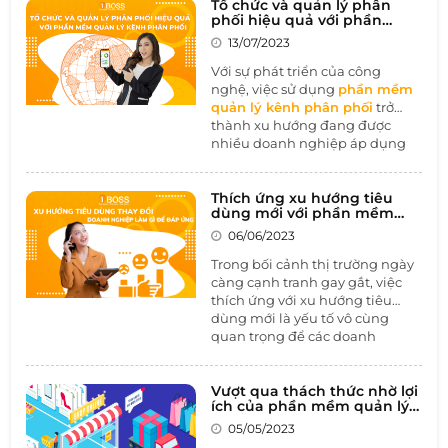
phân phối là một rủi ro không
Tổ chức và quản lý phân
phối hiệu quả với phần
thể tránh khỏi. Những xung đột
mềm quản lý kênh phân
này có thể gây tổn hại nghiêm
13/07/2023
phối
trọng đến sự uy tín của thương
Với sự phát triển của công
hiệu, giảm hiệu suất kinh
nghệ, việc sử dụng
phần mềm
doanh và làm mất lòng khách
quản lý kênh phân phối
trở
hàng. Trong bài viết này, hãy
thành xu hướng đang được
cùng 1BOSS tìm hiểu về cách
nhiều doanh nghiệp áp dụng
ngăn chặn xung đột kênh phân
để tối ưu hóa hoạt động phân
phối và giải pháp
quản trị
phối. Theo thống kê của Forbes,
doanh nghiệp toàn diện đặc
hơn 60% doanh nghiệp đã áp
Thích ứng xu hướng tiêu
thù ngành Thương mại - Phân
dùng mới với phần mềm
dụng phần mềm quản lý kênh
phối
để đạt được sự hiệu quả
CRM
phân phối và đạt được nhiều
06/06/2023
tối đa trong quản lý.
thành công đáng kể.
Trong bối cảnh thị trường ngày
càng cạnh tranh gay gắt, việc
thích ứng với xu hướng tiêu
dùng mới là yếu tố vô cùng
quan trọng để các doanh
nghiệp có thể giữ vững và phát
triển thương hiệu của mình.
Trong bài viết này, chúng ta hãy
Vượt qua thách thức nhờ lợi
ích của phần mềm quản lý
cùng 1BOSS tìm hiểu về xu
chuỗi cửa hàng
hướng tiêu dùng thay đổi và
05/05/2023
cách mà các doanh nghiệp có