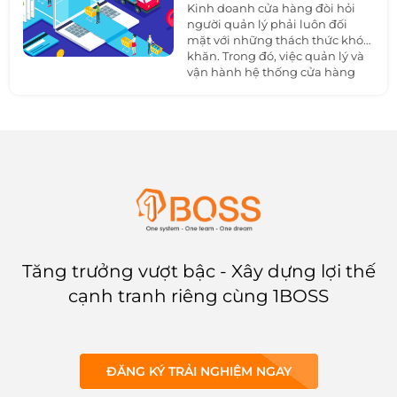
Kinh doanh cửa hàng đòi hỏi
thể thích ứng với những thay
người quản lý phải luôn đối
đổi đó với
phần mềm CRM.
mặt với những thách thức khó
khăn. Trong đó, việc quản lý và
vận hành hệ thống cửa hàng
một cách hiệu quả và hiệu suất
cao là yếu tố quan trọng nhất.
Tuy nhiên, nhiều doanh nghiệp
nhỏ và vừa vẫn chưa nhận thấy
tầm quan trọng của phần mềm
quản lý chuỗi cửa hàng và đang
gặp rất nhiều khó khăn khi
không có phần mềm này. Bài
viết này sẽ trình bày về thách
thức khi hoạt động kinh doanh
không có phần mềm quản lý
chuỗi cửa hàng, lợi ích
Tăng trưởng vượt bậc - Xây dựng lợi thế
của
phần mềm quản lý chuỗi
cạnh tranh riêng cùng 1BOSS
cửa hàng
và giải pháp cho
doanh nghiệp.
ĐĂNG KÝ TRẢI NGHIỆM NGAY