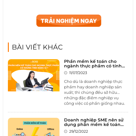
BÀI VIẾT KHÁC
Phần mềm kế toán cho
ngành thực phẩm có tính
năng gì ?
11/07/2023
Cho dù là doanh nghiệp thực
phẩm hay doanh nghiệp sản
xuất; thì chúng đều sở hữu
những đặc điểm nghiệp vụ
công việc có phần giống nhau.
Tuy nhiên, trong ngành thực
phẩm sẽ tồn tại những lưu ý
sau đây. Doanh nghiệp cần để
Doanh nghiệp SME nên sử
dụng phần mềm kế toán
tâm tới để bộ phận kế toán
online hay offline
ngành thực phẩm có thể quản
29/12/2022
lý công việc tài chính được tốt.