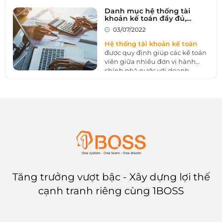
hiện khả năng về tài chính
Danh mục hệ thống tài
trong thời gian ngắn của doanh
khoản kế toán đầy đủ,
nghiệp. Cùng 1BOSS tìm hiểu
chính xác nhất
03/07/2022
trong bài viết sau để nắm rõ
hơn về loại sản này và cách
Hệ thống tài khoản kế toán
phân biệt với tài sản dài hạn.
được quy định giúp các kế toán
viên giữa nhiều đơn vị hành
chính nhà nước với doanh
nghiệp dễ dàng trao đổi và
kiểm duyệt sự chuẩn xác. Sau
đây là danh mục hệ thống tài
khoản đầy đủ nhất theo quy
định.
Tăng trưởng vượt bậc - Xây dựng lợi thế
cạnh tranh riêng cùng 1BOSS