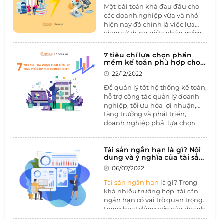
Một bài toán khá đau đầu cho
Trong bài viết này, hãy cùng
các doanh nghiệp vừa và nhỏ
1BOSS tìm hiểu tại khó khăn
hiện nay đó chính là việc lựa
của kế toán ngành thực phẩm
chọn sử dụng giữa phần mềm
và cách giải quyết với
phần
kế toán chuyên nghiệp và công
mềm kế toán.
cụ quản lý dữ liệu kế toán miễn
7 tiêu chí lựa chọn phần
phí Excel. Khi đã quyết định sử
mềm kế toán phù hợp cho
dụng phần mềm kế toán
doanh nghiệp
22/12/2022
chuyên nghiệp cho doanh
nghiệp, câu hỏi khó nhất là lựa
Để quản lý tốt hệ thống kế toán,
chọn giữa
phần mềm kế toán
hỗ trợ công tác quản lý doanh
online và offline
. Qua bài viết
nghiệp, tối ưu hóa lợi nhuận,
này, 1BOSS sẽ giúp bạn đưa ra
tăng trưởng và phát triển,
đáp án cho những câu hỏi trên.
doanh nghiệp phải lựa chọn
phần mềm kế toán phù hợp.
Hiện nay trên thị trường có rất
nhiều nhà cung cấp phần mềm
Tài sản ngắn hạn là gì? Nội
dung và ý nghĩa của tài sản
trong và ngoài nước. Bộ phận
ngắn hạn
kế toán cần biết những
tiêu chí
06/07/2022
lựa chọn phần mềm kế toán
Tài sản ngắn hạn
là gì? Trong
nhằm phát huy hiệu quả tối đa.
khá nhiều trường hợp, tài sản
ngắn hạn có vai trò quan trọng
trong hoạt động vốn của doanh
nghiệp. Tài sản ngắn hạn thể