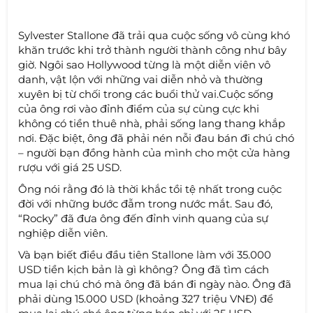
Sylvester Stallone đã trải qua cuộc sống vô cùng khó
khăn trước khi trở thành người thành công như bây
giờ. Ngôi sao Hollywood từng là một diễn viên vô
danh, vật lộn với những vai diễn nhỏ và thường
xuyên bị từ chối trong các buổi thử vai.Cuộc sống
của ông rơi vào đỉnh điểm của sự cùng cực khi
không có tiền thuê nhà, phải sống lang thang khắp
nơi. Đặc biệt, ông đã phải nén nỗi đau bán đi chú chó
– người bạn đồng hành của mình cho một cửa hàng
rượu với giá 25 USD.
Ông nói rằng đó là thời khắc tồi tệ nhất trong cuộc
đời với những bước đẫm trong nước mắt. Sau đó,
“Rocky” đã đưa ông đến đỉnh vinh quang của sự
nghiệp diễn viên.
Và bạn biết điều đầu tiên Stallone làm với 35.000
USD tiền kịch bản là gì không? Ông đã tìm cách
mua lại chú chó mà ông đã bán đi ngày nào. Ông đã
phải dùng 15.000 USD (khoảng 327 triệu VNĐ) để