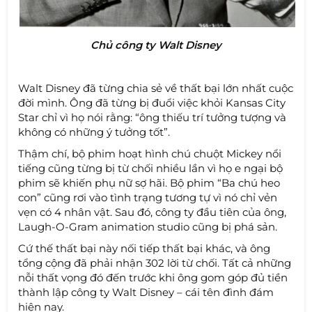
Chủ công ty Walt Disney
Walt Disney đã từng chia sẻ về thất bại lớn nhất cuộc
đời mình. Ông đã từng bị đuổi việc khỏi Kansas City
Star chỉ vì họ nói rằng: “ông thiếu trí tưởng tượng và
không có những ý tưởng tốt”.
Thậm chí, bộ phim hoạt hình chú chuột Mickey nổi
tiếng cũng từng bị từ chối nhiều lần vì họ e ngại bộ
phim sẽ khiến phụ nữ sợ hãi. Bộ phim “Ba chú heo
con” cũng rơi vào tình trạng tương tự vì nó chỉ vẻn
vẹn có 4 nhân vật. Sau đó, công ty đầu tiên của ông,
Laugh-O-Gram animation studio cũng bị phá sản.
Cứ thế thất bại này nối tiếp thất bại khác, và ông
tổng cộng đã phải nhận 302 lời từ chối. Tất cả những
nỗi thất vọng đó đến trước khi ông gom góp đủ tiền
thành lập công ty Walt Disney – cái tên đình đám
hiện nay.