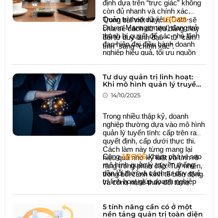
định dựa trên “trực giác” không
còn đủ nhanh và chính xác.
Quản trị theo dữ liệu (Data-
Trong bài viết này,
1BOSS
sẽ
Driven Management) đang trở
chia sẻ cách dữ liệu đang thay
thành bí quyết để các nhà lãnh
đổi tư duy lãnh đạo – từ “cảm
đạo hiện đại điều hành doanh
tính” sang “chính xác”.
nghiệp hiệu quả, tối ưu nguồn
lực và duy trì lợi thế cạnh tranh.
Tư duy quản trị linh hoạt:
Khi mô hình quản lý truyền
thống không còn phù hợp
14/10/2025
Trong nhiều thập kỷ, doanh
nghiệp thường dựa vào mô hình
quản lý tuyến tính: cấp trên ra
quyết định, cấp dưới thực thi.
Cách làm này từng mang lại
Cùng
1BOSS
khám phá vì sao
hiệu quả nhờ kỷ luật và tính rõ
mô hình quản lý truyền thống
ràng trong phân cấp. Tuy nhiên,
dần lỗi thời và cách tư duy quản
trong bối cảnh kinh tế biến động
trị linh hoạt giúp doanh nghiệp
và công nghệ thay đổi từng
thích ứng, đổi mới và bứt phá
ngày, những mô hình truyền
trong thời đại số
thống trở nên chậm chạp, cứng
5 tính năng cần có ở một
nhắc và khó bắt kịp nhịp phát
nền tảng quản trị toàn diện
triển.