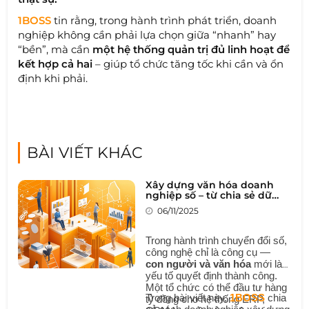
1BOSS
tin rằng, trong hành trình phát triển, doanh
nghiệp không cần phải lựa chọn giữa “nhanh” hay
“bền”, mà cần
một hệ thống quản trị đủ linh hoạt để
kết hợp cả hai
– giúp tổ chức tăng tốc khi cần và ổn
định khi phải.
BÀI VIẾT KHÁC
Xây dựng văn hóa doanh
nghiệp số – từ chia sẻ dữ
liệu đến cộng tác thông
06/11/2025
minh
Trong hành trình chuyển đổi số,
công nghệ chỉ là công cụ —
con người và văn hóa
mới là
yếu tố quyết định thành công.
Một tổ chức có thể đầu tư hàng
Trong bài viết này,
1BOSS
chia
tỷ đồng cho hệ thống ERP,