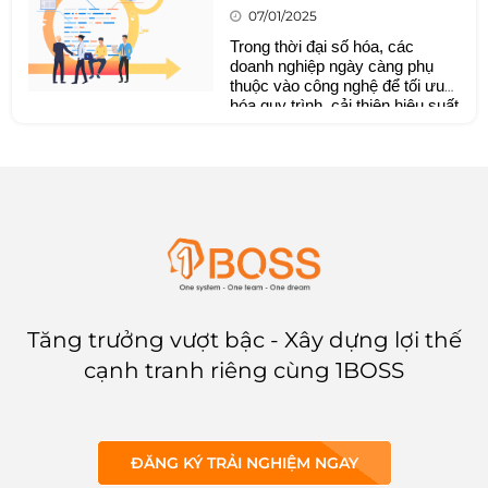
07/01/2025
Trong thời đại số hóa, các
doanh nghiệp ngày càng phụ
thuộc vào công nghệ để tối ưu
hóa quy trình, cải thiện hiệu suất
và tăng khả năng cạnh tranh.
Một
nền tảng quản trị toàn
diện
không chỉ cung cấp giải
pháp quản lý mà còn định hình
chiến lược phát triển bền vững.
Để đạt được điều này, nền tảng
cần tích hợp 5 tính năng then
chốt, đảm bảo sự hiệu quả và
linh hoạt trong mọi hoạt động
doanh nghiệp.
Tăng trưởng vượt bậc - Xây dựng lợi thế
cạnh tranh riêng cùng 1BOSS
ĐĂNG KÝ TRẢI NGHIỆM NGAY