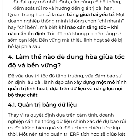
đã đạt quy mô nhất định, cần củng cố hệ thống,
kiểm soát rủi ro và hướng đến giá trị dài hạn.
Quan trọng hơn cả là
cân bằng giữa hai yếu tố
. Một
doanh nghiệp thông minh không chọn “chỉ nhanh”
hay “chỉ bền”, mà biết
khi nào cần tăng tốc – khi
nào cần ổn định
. Tốc độ mà không có nền tảng sẽ
sớm cạn kiệt. Bền vững mà thiếu linh hoạt sẽ dễ bị
bỏ lại phía sau.
4. Làm thế nào để dung hòa giữa tốc
độ và bền vững?
Để vừa duy trì tốc độ tăng trưởng, vừa đảm bảo sự
ổn định lâu dài, lãnh đạo cần xây dựng
một mô hình
quản trị linh hoạt, dựa trên dữ liệu và năng lực nội
bộ thực chất
:
4.1. Quản trị bằng dữ liệu
Thay vì ra quyết định dựa trên cảm tính, doanh
nghiệp cần hệ thống dữ liệu chính xác để dự báo rủi
ro, đo lường hiệu quả và điều chỉnh chiến lược kịp
thời. Một nền tảng quản trị ERP tích hợp sẽ giúp kết