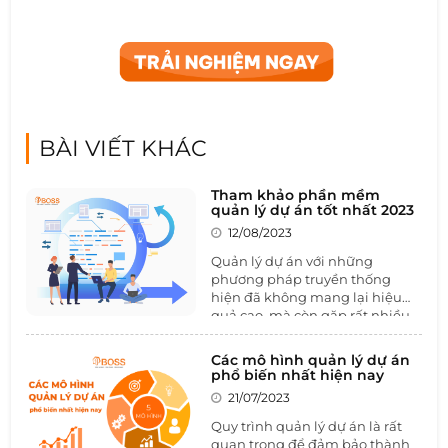
BÀI VIẾT KHÁC
Tham khảo phần mềm
quản lý dự án tốt nhất 2023
12/08/2023
Quản lý dự án với những
phương pháp truyền thống
hiện đã không mang lại hiệu
quả cao, mà còn gặp rất nhiều
trở ngại, gây khó khăn và sai sót
trong quá trình xử lý công việc.
Các mô hình quản lý dự án
Phần mềm quản lý dự án
được
phổ biến nhất hiện nay
xây dựng dựa trên các đặc điểm
21/07/2023
và yêu cầu của từng ban quản
lý dự án.
Quy trình quản lý dự án là rất
quan trọng để đảm bảo thành