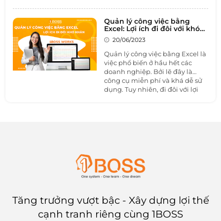
sao chặt chẽ quy trình của dự
án từ lúc khởi tạo cho đến khi
thực hiện và hoàn thiện dự án.
Quản lý công việc bằng
Excel: Lợi ích đi đôi với khó
Nếu doanh nghiệp vẫn đang
khăn
còn lăn tăn trước vô vàn sự lựa
20/06/2023
chọn trên thị trường, hãy để
Quản lý công việc bằng Excel là
1BOSS liệt kê cho doanh nghiệp
việc phổ biến ở hầu hết các
top 5
phần mềm quản lý dự án
doanh nghiệp. Bởi lẽ đây là
tốt nhất hiện nay.
công cụ miễn phí và khá dễ sử
dụng. Tuy nhiên, đi đôi với lợi
ích cũng có nhiều “lợi bất cập
hại” do Excel mang lại, nhất là
khi doanh nghiệp ngày càng
phát triển và mở rộng quy mô
kinh doanh thì Excel ngày càng
để lộ nhược điểm của nó. Trong
bài viết này, chúng ta hãy cùng
1BOSS tìm hiểu quản lý công
việc bằng Excel như thế nào và
cách quản lý công việc hiệu quả
với
phần mềm quản lý công
việc
1BOSS WORKS nhé.
Tăng trưởng vượt bậc - Xây dựng lợi thế
cạnh tranh riêng cùng 1BOSS