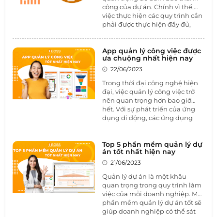
công của dự án. Chính vì thế,
việc thực hiện các quy trình cần
phải được thực hiện đầy đủ,
khoa học và chặt chẽ trong suốt
quá trình thực hiện dự án.
Trong bài viết này, hãy cùng
App quản lý công việc được
ưa chuộng nhất hiện nay
1BOSS tìm hiểu một số mô hình
quản lý dự án phổ biến và cách
22/06/2023
để quản lý dự án hiệu quả với
Trong thời đại công nghệ hiện
phần mềm quản lý dự án
đại, việc quản lý công việc trở
1BOSS PROJECT.
nên quan trọng hơn bao giờ
hết. Với sự phát triển của ứng
dụng di động, các ứng dụng
quản lý công việc đã trở thành
một công cụ cần thiết để tăng
cường hiệu suất làm việc và tổ
Top 5 phần mềm quản lý dự
án tốt nhất hiện nay
chức công việc một cách hiệu
quả. Trong số đó, có một ứng
21/06/2023
dụng được ưa chuộng nhất
Quản lý dự án là một khâu
hiện nay - đó là
phần mềm
quan trọng trong quy trình làm
quản lý công việc
.
việc của mỗi doanh nghiệp. Một
phần mềm quản lý dự án tốt sẽ
giúp doanh nghiệp có thể sát