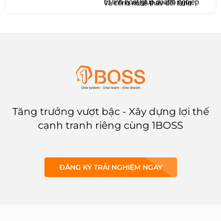
trị linh hoạt giúp doanh nghiệp
và công nghệ thay đổi từng
thích ứng, đổi mới và bứt phá
ngày, những mô hình truyền
trong thời đại số
thống trở nên chậm chạp, cứng
nhắc và khó bắt kịp nhịp phát
triển.
Tăng trưởng vượt bậc - Xây dựng lợi thế
cạnh tranh riêng cùng 1BOSS
ĐĂNG KÝ TRẢI NGHIỆM NGAY