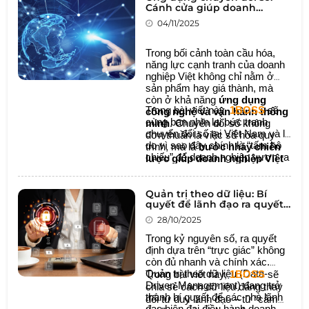
Cánh cửa giúp doanh
nghiệp Việt vươn ra thế giới
04/11/2025
Trong bối cảnh toàn cầu hóa,
năng lực cạnh tranh của doanh
nghiệp Việt không chỉ nằm ở
sản phẩm hay giá thành, mà
còn ở khả năng
ứng dụng
Trong bài viết này,
1BOSS
sẽ
công nghệ và vận hành thông
cùng bạn nhìn lại bức tranh
minh
. Chuyển đổi số không
chuyển đổi số tại Việt Nam và lý
đơn thuần là việc số hóa quy
do vì sao đây chính là “tấm hộ
trình, mà là
bước nhảy chiến
chiếu” để doanh nghiệp vươn ra
lược giúp doanh nghiệp Việt
toàn cầu.
mở rộng quy mô, nâng cao
hiệu suất và kết nối ra thị
Quản trị theo dữ liệu: Bí
trường quốc tế
.
quyết để lãnh đạo ra quyết
định thông minh hơn
28/10/2025
Trong kỷ nguyên số, ra quyết
định dựa trên “trực giác” không
còn đủ nhanh và chính xác.
Quản trị theo dữ liệu (Data-
Trong bài viết này,
1BOSS
sẽ
Driven Management) đang trở
chia sẻ cách dữ liệu đang thay
thành bí quyết để các nhà lãnh
đổi tư duy lãnh đạo – từ “cảm
đạo hiện đại điều hành doanh