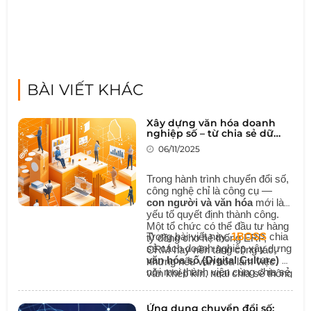
BÀI VIẾT KHÁC
Xây dựng văn hóa doanh
nghiệp số – từ chia sẻ dữ
liệu đến cộng tác thông
06/11/2025
minh
Trong hành trình chuyển đổi số,
công nghệ chỉ là công cụ —
con người và văn hóa
mới là
yếu tố quyết định thành công.
Một tổ chức có thể đầu tư hàng
Trong bài viết này,
1BOSS
chia
tỷ đồng cho hệ thống ERP,
sẻ cách doanh nghiệp xây dựng
CRM hay nền tảng cộng tác,
văn hóa số (Digital Culture)
–
nhưng nếu văn hóa làm việc
nơi mọi thành viên cùng chia sẻ
vẫn khép kín, ngại chia sẻ thông
dữ liệu, cộng tác linh hoạt và
tin, thì chuyển đổi số vẫn chỉ
hướng đến hiệu quả chung.
nằm trên giấy.
Ứng dụng chuyển đổi số: