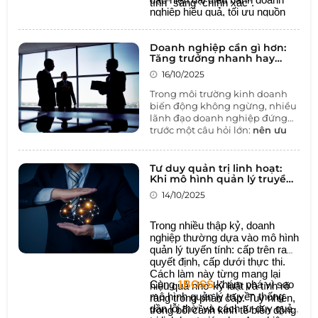
tính” sang “chính xác”.
nghiệp hiệu quả, tối ưu nguồn
lực và duy trì lợi thế cạnh tranh.
Doanh nghiệp cần gì hơn:
Tăng trưởng nhanh hay
tăng trưởng bền vững?
16/10/2025
Trong môi trường kinh doanh
biến động không ngừng, nhiều
lãnh đạo doanh nghiệp đứng
trước một câu hỏi lớn:
nên ưu
tiên tăng trưởng thật nhanh
để chiếm lĩnh thị trường, hay
tập trung vào sự bền vững để
Tư duy quản trị linh hoạt:
đi đường dài?
Khi mô hình quản lý truyền
thống không còn phù hợp
Đây không chỉ là câu hỏi về
14/10/2025
chiến lược, mà còn là
bài toán
cân bằng giữa tốc độ và nền
Trong nhiều thập kỷ, doanh
tảng
, giữa “đi nhanh” và “đi
nghiệp thường dựa vào mô hình
chắc” – quyết định trực tiếp đến
quản lý tuyến tính: cấp trên ra
tương lai của tổ chức.
quyết định, cấp dưới thực thi.
Cách làm này từng mang lại
Cùng
1BOSS
khám phá vì sao
hiệu quả nhờ kỷ luật và tính rõ
mô hình quản lý truyền thống
ràng trong phân cấp. Tuy nhiên,
dần lỗi thời và cách tư duy quản
trong bối cảnh kinh tế biến động