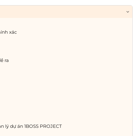
ính xác
ề ra
ản lý dự án 1BOSS PROJECT