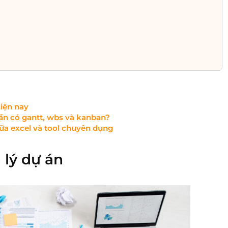
iện nay
ần có gantt, wbs và kanban?
ữa excel và tool chuyên dụng​
n lý dự án