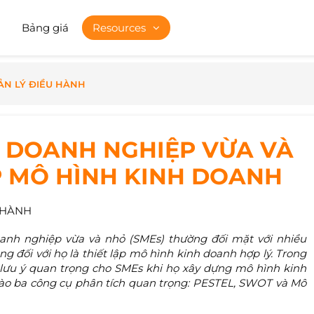
Bảng giá
Resources
ẢN LÝ ĐIỀU HÀNH
O DOANH NGHIỆP VỪA VÀ
P MÔ HÌNH KINH DOANH
 HÀNH
oanh nghiệp vừa và nhỏ (SMEs) thường đối mặt với nhiều
g đối với họ là thiết lập mô hình kinh doanh hợp lý. Trong
 lưu ý quan trọng cho SMEs khi họ xây dựng mô hình kinh
vào ba công cụ phân tích quan trọng: PESTEL, SWOT và Mô