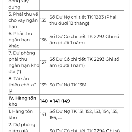
đồng xây
dựng
5. Phải thu về
Số Dư Nợ chi tiết TK 1283 (Phải
cho vay ngắn
135
thu dưới 12 tháng)
hạn
6. Phải thu
Số Dư Có chi tiết TK 2293 Ghi số
ngắn hạn
136
âm (dưới 1 năm)
khác
7. Dự phòng
phải thu
Số Dư Có chi tiết TK 2293 Ghi số
137
ngắn hạn khó
âm (dưới 1 năm)
đòi (*)
8. Tài sản
thiếu chờ xử
139
Số Dư Nợ TK 1381
lý
IV. Hàng tồn
140
= 141+149
kho
1. Hàng tồn
Số Dư Nợ TK 151, 152, 153, 154, 155,
141
kho
156, ….
2. Dự phòng
giảm giá
Số Dư Có chi tiết TK 2294 Ghi số