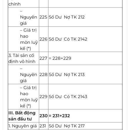
chính
–
Nguyên
225
Số Dư Nợ TK 212
giá
– Giá trị
hao
226
Số Dư Có TK 2142
mòn luỹ
kế (*)
3. Tài sản cố
227
= 228+229
định vô hình
–
Nguyên
228
Số Dư Nợ TK 213
giá
– Giá trị
hao
229
Số Dư Có TK 2143
mòn luỹ
kế (*)
III. Bất động
230
= 231+232
sản đầu tư
1. Nguyên giá
231
Số Dư Nợ TK 217