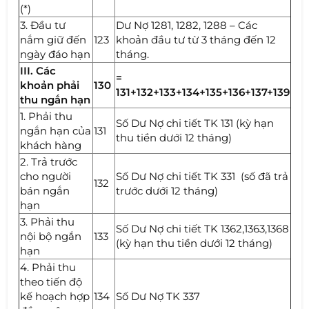
(*)
3. Đầu tư
Dư Nợ 1281, 1282, 1288 – Các
nắm giữ đến
123
khoản đầu tư từ 3 tháng đến 12
ngày đáo hạn
tháng.
III. Các
=
khoản phải
130
131+132+133+134+135+136+137+139
thu ngắn hạn
1. Phải thu
Số Dư Nợ chi tiết TK 131 (kỳ hạn
ngắn hạn của
131
thu tiền dưới 12 tháng)
khách hàng
2. Trả trước
cho người
Số Dư Nợ chi tiết TK 331 (số đã trả
132
bán ngắn
trước dưới 12 tháng)
hạn
3. Phải thu
Số Dư Nợ chi tiết TK 1362,1363,1368
nội bộ ngắn
133
(kỳ hạn thu tiền dưới 12 tháng)
hạn
4. Phải thu
theo tiến độ
kế hoạch hợp
134
Số Dư Nợ TK 337