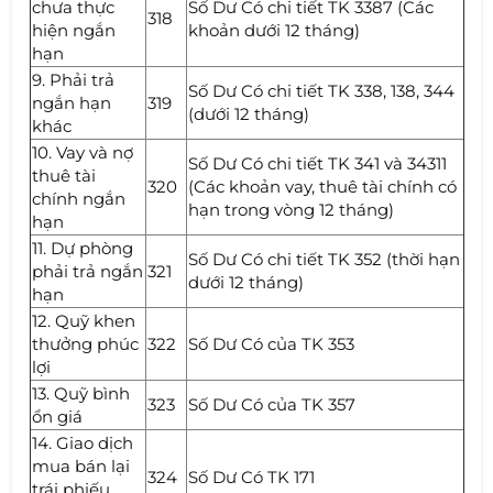
chưa thực
Số Dư Có chi tiết TK 3387 (Các
318
hiện ngắn
khoản dưới 12 tháng)
hạn
9. Phải trả
Số Dư Có chi tiết TK 338, 138, 344
ngắn hạn
319
(dưới 12 tháng)
khác
10. Vay và nợ
Số Dư Có chi tiết TK 341 và 34311
thuê tài
320
(Các khoản vay, thuê tài chính có
chính ngắn
hạn trong vòng 12 tháng)
hạn
11. Dự phòng
Số Dư Có chi tiết TK 352 (thời hạn
phải trả ngắn
321
dưới 12 tháng)
hạn
12. Quỹ khen
thưởng phúc
322
Số Dư Có của TK 353
lợi
13. Quỹ bình
323
Số Dư Có của TK 357
ổn giá
14. Giao dịch
mua bán lại
324
Số Dư Có TK 171
trái phiếu