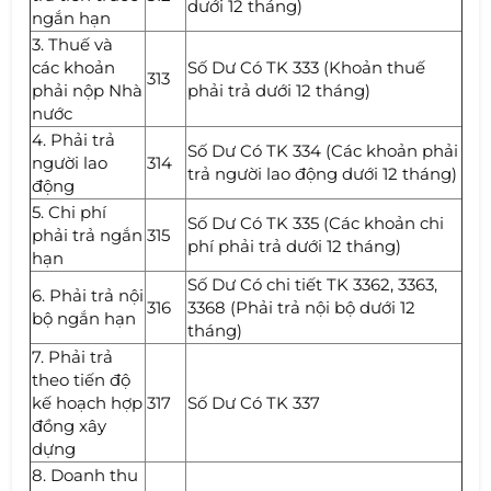
dưới 12 tháng)
ngắn hạn
3. Thuế và
các khoản
Số Dư Có TK 333 (Khoản thuế
313
phải nộp Nhà
phải trả dưới 12 tháng)
nước
4. Phải trả
Số Dư Có TK 334 (Các khoản phải
người lao
314
trả người lao động dưới 12 tháng)
động
5. Chi phí
Số Dư Có TK 335 (Các khoản chi
phải trả ngắn
315
phí phải trả dưới 12 tháng)
hạn
Số Dư Có chi tiết TK 3362, 3363,
6. Phải trả nội
316
3368 (Phải trả nội bộ dưới 12
bộ ngắn hạn
tháng)
7. Phải trả
theo tiến độ
kế hoạch hợp
317
Số Dư Có TK 337
đồng xây
dựng
8. Doanh thu