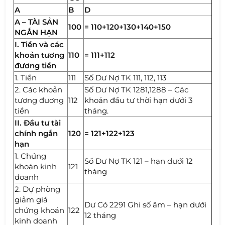
A
B
D
A – TÀI SẢN
100
= 110+120+130+140+150
NGẮN HẠN
I. Tiền và các
khoản tương
110
= 111+112
đương tiền
1. Tiền
111
Số Dư Nợ TK 111, 112, 113
2. Các khoản
Số Dư Nợ TK 1281,1288 – Các
tương đương
112
khoản đầu tư thời hạn dưới 3
tiền
tháng.
II. Đầu tư tài
chính ngắn
120
= 121+122+123
hạn
1. Chứng
Số Dư Nợ TK 121 – hạn dưới 12
khoán kinh
121
tháng
doanh
2. Dự phòng
giảm giá
Dư Có 2291 Ghi số âm – hạn dưới
chứng khoán
122
12 tháng
kinh doanh