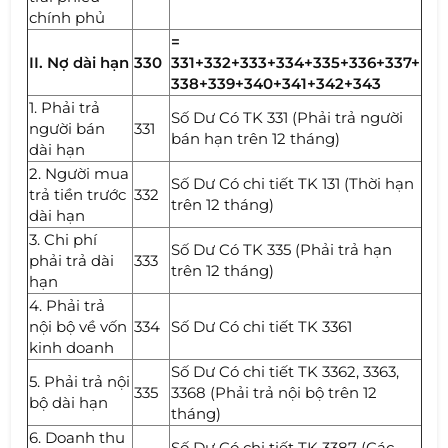
chính phủ
=
II. Nợ dài hạn
330
331+332+333+334+335+336+337+
338+339+340+341+342+343
1. Phải trả
Số Dư Có TK 331 (Phải trả người
người bán
331
bán hạn trên 12 tháng)
dài hạn
2. Người mua
Số Dư Có chi tiết TK 131 (Thời hạn
trả tiền trước
332
trên 12 tháng)
dài hạn
3. Chi phí
Số Dư Có TK 335 (Phải trả hạn
phải trả dài
333
trên 12 tháng)
hạn
4. Phải trả
nội bộ về vốn
334
Số Dư Có chi tiết TK 3361
kinh doanh
Số Dư Có chi tiết TK 3362, 3363,
5. Phải trả nội
335
3368 (Phải trả nội bộ trên 12
bộ dài hạn
tháng)
6. Doanh thu
Số Dư Có chi tiết TK 3387 (Các