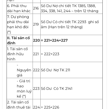
6. Phải thu
Số Dư Nợ chi tiết TK 1385, 1388,
216
dài hạn khác
334, 338, 141, 244 – trên 12 tháng
7. Dự phòng
phải thu dài
Số Dư Có chi tiết TK 2293 ghi số
219
hạn khó đòi
âm (Hạn trên 12 tháng)
(*)
II. Tài sản cố
220
= 221+224+227
định
1. Tài sản cố
định hữu
221
= 222+223
hình
-
Nguyên
222
Số Dư Nợ TK 211
giá
- Giá trị
hao
223
Số Dư Có TK 2141
mòn luỹ
kế (*)
2. Tài sản cố
định thuê tài
224
= 225+226