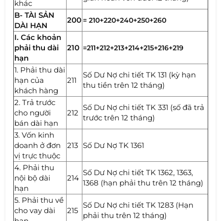
khác
B- TÀI SẢN
200
= 210+220+240+250+260
DÀI HẠN
I. Các khoản
phải thu dài
210
=211+212+213+214+215+216+219
hạn
1. Phải thu dài
Số Dư Nợ chi tiết TK 131 (kỳ hạn
hạn của
211
thu tiền trên 12 tháng)
khách hàng
2. Trả trước
Số Dư Nợ chi tiết TK 331 (số đã trả
cho người
212
trước trên 12 tháng)
bán dài hạn
3. Vốn kinh
doanh ở đơn
213
Số Dư Nợ TK 1361
vị trực thuộc
4. Phải thu
Số Dư Nợ chi tiết TK 1362, 1363,
nội bộ dài
214
1368 (hạn phải thu trên 12 tháng)
hạn
5. Phải thu về
Số Dư Nợ chi tiết TK 1283 (Hạn
cho vay dài
215
phải thu trên 12 tháng)
hạn