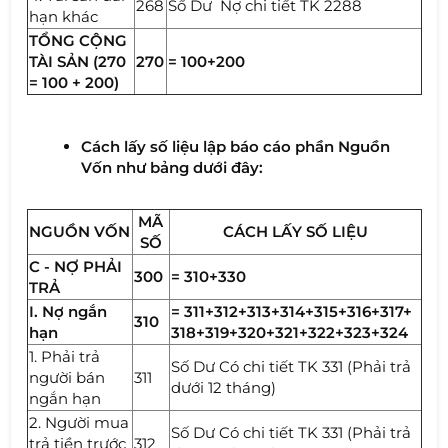
268
Số Dư Nợ chi tiết TK 2288
hạn khác
TỔNG CỘNG
TÀI SẢN (270
270
= 100+200
= 100 + 200)
Cách lấy số liệu lập báo cáo phần Nguồn
Vốn như bảng dưới đây:
MÃ
NGUỒN VỐN
CÁCH LẤY SỐ LIỆU
SỐ
C - NỢ PHẢI
300
= 310+330
TRẢ
I. Nợ ngắn
= 311+312+313+314+315+316+317+
310
hạn
318+319+320+321+322+323+324
1. Phải trả
Số Dư Có chi tiết TK 331 (Phải trả
người bán
311
dưới 12 tháng)
ngắn hạn
2. Người mua
Số Dư Có chi tiết TK 331 (Phải trả
trả tiền trước
312