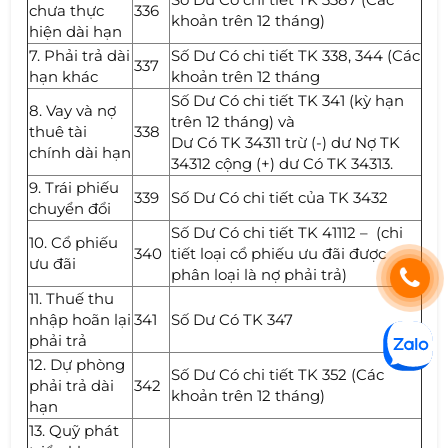
chưa thực
336
khoản trên 12 tháng)
hiện dài hạn
7. Phải trả dài
Số Dư Có chi tiết TK 338, 344 (Các
337
hạn khác
khoản trên 12 tháng
Số Dư Có chi tiết TK 341 (kỳ hạn
8. Vay và nợ
trên 12 tháng) và
thuê tài
338
Dư Có TK 34311 trừ (-) dư Nợ TK
chính dài hạn
34312 cộng (+) dư Có TK 34313.
9. Trái phiếu
339
Số Dư Có chi tiết của TK 3432
chuyển đổi
Số Dư Có chi tiết TK 41112 – (chi
10. Cổ phiếu
340
tiết loại cổ phiếu ưu đãi được
ưu đãi
phân loại là nợ phải trả)
11. Thuế thu
nhập hoãn lại
341
Số Dư Có TK 347
phải trả
12. Dự phòng
Số Dư Có chi tiết TK 352 (Các
phải trả dài
342
khoản trên 12 tháng)
hạn
13. Quỹ phát