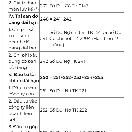
2. Giá trị hao
232
Số Dư Có TK 2147
mòn luỹ kế (*)
IV. Tài sản dở
240
= 241+242
dang dài hạn
1. Chi phí sản
Số Dư Nợ chi tiết TK 154 và Số Dư
xuất kinh
241
Có chi tiết TK 2294 (Hạn trên 12
doanh dở
tháng)
dang dài hạn
2. Chi phí xây
dựng cơ bản
242
Số Dư Nợ TK 241
dở dang
V. Đầu tư tài
250
= 251+252+253+254+255
chính dài hạn
1. Đầu tư vào
251
Số Dư Nợ TK 221
công ty con
2. Đầu tư vào
công ty liên
252
Số Dư Nợ TK 222
doanh liên
kết
3. Đầu tư góp