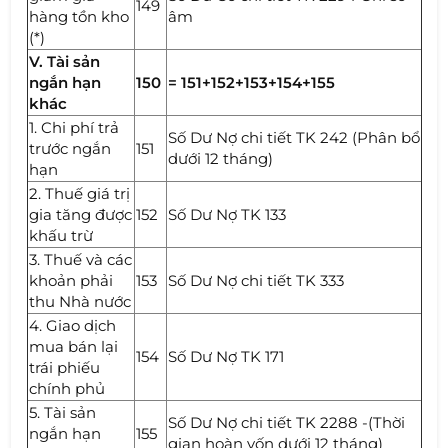
149
hàng tồn kho
âm
(*)
V. Tài sản
ngắn hạn
150
= 151+152+153+154+155
khác
1. Chi phí trả
Số Dư Nợ chi tiết TK 242 (Phân bổ
trước ngắn
151
dưới 12 tháng)
hạn
2. Thuế giá trị
gia tăng được
152
Số Dư Nợ TK 133
khấu trừ
3. Thuế và các
khoản phải
153
Số Dư Nợ chi tiết TK 333
thu Nhà nước
4. Giao dịch
mua bán lại
154
Số Dư Nợ TK 171
trái phiếu
chính phủ
5. Tài sản
Số Dư Nợ chi tiết TK 2288 -(Thời
ngắn hạn
155
gian hoàn vốn dưới 12 tháng)