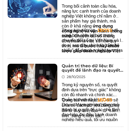
Trong bối cảnh toàn cầu hóa,
năng lực cạnh tranh của doanh
nghiệp Việt không chỉ nằm ở
sản phẩm hay giá thành, mà
còn ở khả năng
ứng dụng
Trong bài viết này,
1BOSS
sẽ
công nghệ và vận hành thông
cùng bạn nhìn lại bức tranh
minh
. Chuyển đổi số không
chuyển đổi số tại Việt Nam và lý
đơn thuần là việc số hóa quy
do vì sao đây chính là “tấm hộ
trình, mà là
bước nhảy chiến
chiếu” để doanh nghiệp vươn ra
lược giúp doanh nghiệp Việt
toàn cầu.
mở rộng quy mô, nâng cao
hiệu suất và kết nối ra thị
Quản trị theo dữ liệu: Bí
trường quốc tế
.
quyết để lãnh đạo ra quyết
định thông minh hơn
28/10/2025
Trong kỷ nguyên số, ra quyết
định dựa trên “trực giác” không
còn đủ nhanh và chính xác.
Quản trị theo dữ liệu (Data-
Trong bài viết này,
1BOSS
sẽ
Driven Management) đang trở
chia sẻ cách dữ liệu đang thay
thành bí quyết để các nhà lãnh
đổi tư duy lãnh đạo – từ “cảm
đạo hiện đại điều hành doanh
tính” sang “chính xác”.
nghiệp hiệu quả, tối ưu nguồn
lực và duy trì lợi thế cạnh tranh.