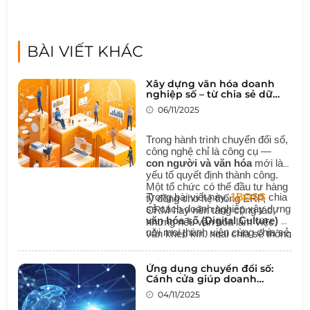
BÀI VIẾT KHÁC
Xây dựng văn hóa doanh
nghiệp số – từ chia sẻ dữ
liệu đến cộng tác thông
06/11/2025
minh
Trong hành trình chuyển đổi số,
công nghệ chỉ là công cụ —
con người và văn hóa
mới là
yếu tố quyết định thành công.
Một tổ chức có thể đầu tư hàng
Trong bài viết này,
1BOSS
chia
tỷ đồng cho hệ thống ERP,
sẻ cách doanh nghiệp xây dựng
CRM hay nền tảng cộng tác,
văn hóa số (Digital Culture)
–
nhưng nếu văn hóa làm việc
nơi mọi thành viên cùng chia sẻ
vẫn khép kín, ngại chia sẻ thông
dữ liệu, cộng tác linh hoạt và
tin, thì chuyển đổi số vẫn chỉ
hướng đến hiệu quả chung.
nằm trên giấy.
Ứng dụng chuyển đổi số:
Cánh cửa giúp doanh
nghiệp Việt vươn ra thế giới
04/11/2025