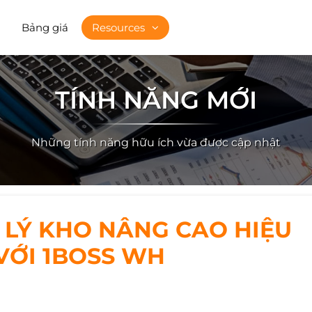
Bảng giá
Resources
TÍNH NĂNG MỚI
Những tính năng hữu ích vừa được cập nhật
LÝ KHO NÂNG CAO HIỆU
VỚI 1BOSS WH