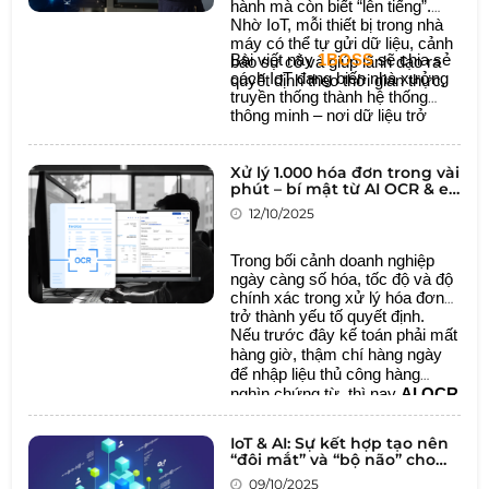
hành mà còn biết “lên tiếng”.
Nhờ IoT, mỗi thiết bị trong nhà
máy có thể tự gửi dữ liệu, cảnh
Bài viết này
1BOSS
sẽ chia sẻ
báo sự cố và giúp lãnh đạo ra
cách IoT đang biến nhà xưởng
quyết định theo thời gian thực.
truyền thống thành hệ thống
thông minh – nơi dữ liệu trở
thành ngôn ngữ chung giữa con
người và máy móc.
Xử lý 1.000 hóa đơn trong vài
phút – bí mật từ AI OCR & e-
Invoice
12/10/2025
Trong bối cảnh doanh nghiệp
ngày càng số hóa, tốc độ và độ
chính xác trong xử lý hóa đơn
trở thành yếu tố quyết định.
Nếu trước đây kế toán phải mất
hàng giờ, thậm chí hàng ngày
để nhập liệu thủ công hàng
nghìn chứng từ, thì nay
AI OCR
và e-Invoice
đã mở ra một kỷ
nguyên mới:
tự động hóa quy
IoT & AI: Sự kết hợp tạo nên
trình tài chính, tiết kiệm thời
“đôi mắt” và “bộ não” cho
gian và giảm thiểu sai sót.
doanh nghiệp
09/10/2025