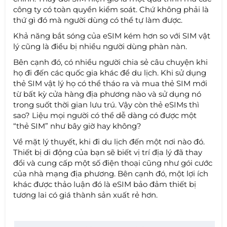
công ty có toàn quyền kiểm soát. Chứ không phải là
thứ gì đó mà người dùng có thể tự làm được.
Khả năng bắt sóng của eSIM kém hơn so với SIM vật
lý cũng là điều bị nhiều người dùng phàn nàn.
Bên cạnh đó, có nhiều người chia sẻ câu chuyện khi
họ đi đến các quốc gia khác để du lịch. Khi sử dụng
thẻ SIM vật lý họ có thể tháo ra và mua thẻ SIM mới
từ bất kỳ cửa hàng địa phương nào và sử dụng nó
trong suốt thời gian lưu trú. Vậy còn thẻ eSIMs thì
sao? Liệu mọi người có thể dễ dàng có được một
“thẻ SIM” như bây giờ hay không?
Về mặt lý thuyết, khi đi du lịch đến một nơi nào đó.
Thiết bị di động của bạn sẽ biết vị trí địa lý đã thay
đổi và cung cấp một số điện thoại cũng như gói cước
của nhà mạng địa phương. Bên cạnh đó, một lợi ích
khác được thảo luận đó là eSIM bảo đảm thiết bị
tương lai có giá thành sản xuất rẻ hơn.