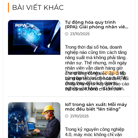
BÀI VIẾT KHÁC
Tự động hóa quy trình
(RPA): Giải phóng nhân viên
khỏi công việc nhàm chán
23/10/2025
Trong thời đại số hóa, doanh
nghiệp nào cũng tìm cách tăng
năng suất mà không phải tăng
nhân sự. Thế nhưng, mỗi ngày
nhân viên vẫn dành hàng giờ
Trong bài viết này,
1BOSS
sẽ
cho những công việc lặp đi lặp
cùng bạn khám phá cách RPA
lại: nhập liệu, xử lý hóa đơn, đối
đang thay đổi cách doanh
chiếu chứng từ hay gửi báo cáo
nghiệp vận hành – từ kế toán,
thủ công. Không chỉ tốn thời
nhân sự đến quản trị vận hành –
gian, mà còn khiến bộ máy trở
để biến mỗi quy trình trở nên tự
nên kém linh hoạt.
động, chính xác và thông minh
IoT trong sản xuất: Mỗi máy
móc đều biết “lên tiếng”
hơn.
21/10/2025
Trong kỷ nguyên công nghiệp
4.0, máy móc không chỉ vận