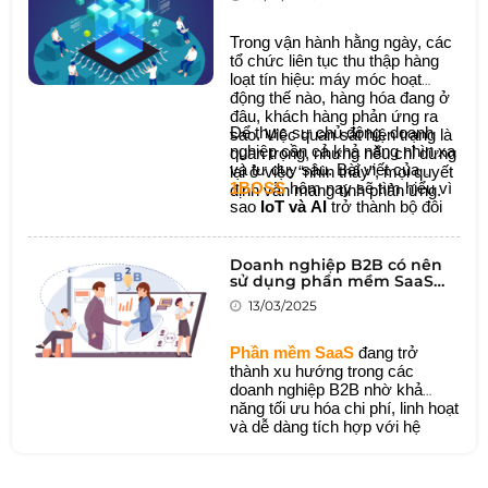
Trong vận hành hằng ngày, các
tổ chức liên tục thu thập hàng
loạt tín hiệu: máy móc hoạt
động thế nào, hàng hóa đang ở
đâu, khách hàng phản ứng ra
Để thực sự chủ động, doanh
sao. Việc quan sát hiện trạng là
nghiệp cần cả khả năng nhìn xa
quan trọng, nhưng nếu chỉ dừng
và tư duy sâu. Bài viết của
lại ở việc “nhìn thấy”, mọi quyết
1BOSS
hôm nay sẽ tìm hiểu vì
định vẫn mang tính phản ứng.
sao
IoT và AI
trở thành bộ đôi
công nghệ chiến lược cho
doanh nghiệp.
Doanh nghiệp B2B có nên
sử dụng phần mềm SaaS
không?
13/03/2025
Phần mềm SaaS
đang trở
thành xu hướng trong các
doanh nghiệp B2B nhờ khả
năng tối ưu hóa chi phí, linh hoạt
và dễ dàng tích hợp với hệ
thống hiện tại. Tuy nhiên, không
phải doanh nghiệp nào cũng phù
hợp với mô hình này. Bài viết