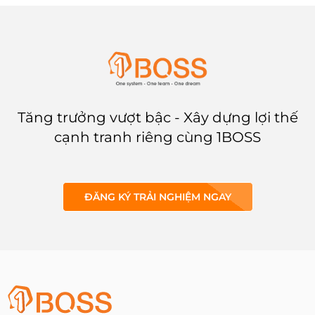
này sẽ giúp bạn hiểu rõ lợi ích,
thách thức và đưa ra quyết định
đúng đắn khi lựa chọn SaaS.
Tăng trưởng vượt bậc - Xây dựng lợi thế
cạnh tranh riêng cùng 1BOSS
ĐĂNG KÝ TRẢI NGHIỆM NGAY