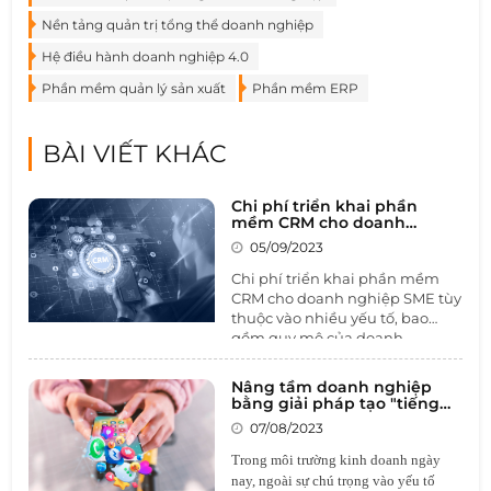
Nền tảng quản trị tổng thể doanh nghiệp
Hệ điều hành doanh nghiệp 4.0
Phần mềm quản lý sản xuất
Phần mềm ERP
BÀI VIẾT KHÁC
Chi phí triển khai phần
mềm CRM cho doanh
nghiệp SME là bao nhiêu?
05/09/2023
Giá phần mềm CRM
Chi phí triển khai phần mềm
CRM cho doanh nghiệp SME tùy
thuộc vào nhiều yếu tố, bao
gồm quy mô của doanh
nghiệp, tính năng cụ thể cần
thiết và lựa chọn giữa các phiên
Nâng tầm doanh nghiệp
bản đóng gói hay tùy chỉnh.
Giá
bằng giải pháp tạo "tiếng
phần mềm CRM
thường được
vang" trên nền tảng truyền
07/08/2023
thông hot nhất hiện nay
tính dựa trên số lượng người
dùng và loại hình sử dụng -
Trong môi trường kinh doanh ngày
đám mây hoặc cài đặt trên máy
nay, ngoài sự chú trọng vào yếu tố