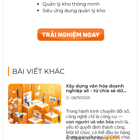
Quản lý kho thông minh
Siêu ứng dụng quản lý kho
BÀI VIẾT KHÁC
Xây dựng văn hóa doanh
nghiệp số – từ chia sẻ dữ
liệu đến cộng tác thông
06/11/2025
minh
Trong hành trình chuyển đổi số,
công nghệ chỉ là công cụ —
con người và văn hóa
mới là
yếu tố quyết định thành công.
Một tổ chức có thể đầu tư hàng
Trong bài viết này,
1BOSS
chia
tỷ đồng cho hệ thống ERP,