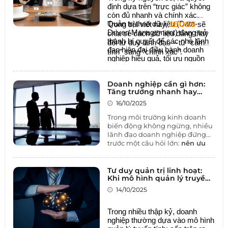
định dựa trên “trực giác” không
còn đủ nhanh và chính xác.
Quản trị theo dữ liệu (Data-
Trong bài viết này,
1BOSS
sẽ
Driven Management) đang trở
chia sẻ cách dữ liệu đang thay
thành bí quyết để các nhà lãnh
đổi tư duy lãnh đạo – từ “cảm
đạo hiện đại điều hành doanh
tính” sang “chính xác”.
nghiệp hiệu quả, tối ưu nguồn
lực và duy trì lợi thế cạnh tranh.
Doanh nghiệp cần gì hơn:
Tăng trưởng nhanh hay
tăng trưởng bền vững?
16/10/2025
Trong môi trường kinh doanh
biến động không ngừng, nhiều
lãnh đạo doanh nghiệp đứng
trước một câu hỏi lớn:
nên ưu
tiên tăng trưởng thật nhanh
để chiếm lĩnh thị trường, hay
tập trung vào sự bền vững để
Tư duy quản trị linh hoạt:
đi đường dài?
Khi mô hình quản lý truyền
thống không còn phù hợp
Đây không chỉ là câu hỏi về
14/10/2025
chiến lược, mà còn là
bài toán
cân bằng giữa tốc độ và nền
Trong nhiều thập kỷ, doanh
tảng
, giữa “đi nhanh” và “đi
nghiệp thường dựa vào mô hình
chắc” – quyết định trực tiếp đến