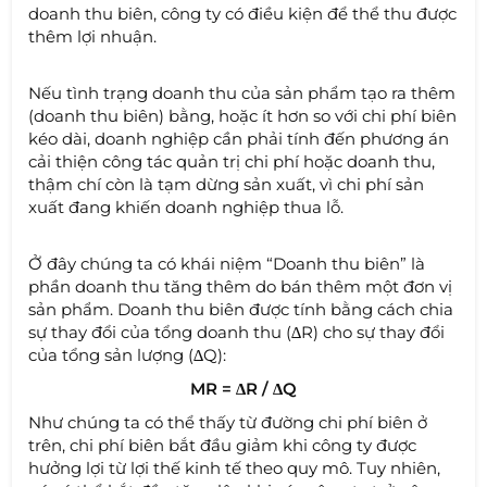
doanh thu biên, công ty có điều kiện để thể thu được
thêm lợi nhuận.
Nếu tình trạng doanh thu của sản phẩm tạo ra thêm
(doanh thu biên) bằng, hoặc ít hơn so với chi phí biên
kéo dài, doanh nghiệp cần phải tính đến phương án
cải thiện công tác quản trị chi phí hoặc doanh thu,
thậm chí còn là tạm dừng sản xuất, vì chi phí sản
xuất đang khiến doanh nghiệp thua lỗ.
Ở đây chúng ta có khái niệm “Doanh thu biên” là
phần doanh thu tăng thêm do bán thêm một đơn vị
sản phẩm. Doanh thu biên được tính bằng cách chia
sự thay đổi của tổng doanh thu (∆R) cho sự thay đổi
của tổng sản lượng (∆Q):
MR = ∆R / ∆Q
Như chúng ta có thể thấy từ đường chi phí biên ở
trên, chi phí biên bắt đầu giảm khi công ty được
hưởng lợi từ lợi thế kinh tế theo quy mô. Tuy nhiên,