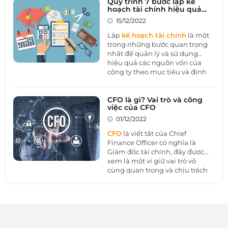
pháp tốt nhất giúp người dùng
Quy trình 7 bước lập kế
hoạch tài chính hiệu quả
đo lường và theo dõi tình hình
cho doanh nghiệp
tài chính, giám sát hiệu quả
15/12/2022
hoạt động của công ty.
Lập
kế hoạch tài chính
là một
trong những bước quan trọng
nhất để quản lý và sử dụng
hiệu quả các nguồn vốn của
công ty theo mục tiêu và định
hướng phát triển của công ty.
Nó cũng cho thấy năng lực của
người lãnh đạo và tương lai của
CFO là gì? Vai trò và công
việc của CFO
công ty. Vậy kế hoạch tài chính
là gì? Làm thế nào để quá trình
01/12/2022
làm việc?
CFO
là viết tắt của Chief
Finance Officer có nghĩa là
Giám đốc tài chính, đây được
xem là một ví giữ vai trò vô
cùng quan trọng và chịu trách
nhiệm quản lý đối với mảng tài
chính của doanh nghiệp. Vậy
vai trò và những công việc là gì?
Cùng 1BOSS tìm hiểu thêm
ở bài viết dưới đây nhé.