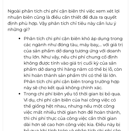
Ngoài phân tích chi phí cận biên thì việc xem xét lợi
nhuận biên cũng là điều cần thiết để đưa ra quyết
định phù hợp. Vậy phân tích chỉ tiêu này cần lưu ý
những gì?
Phân tích chi phí cận biên khó áp dụng trong
các ngành như đóng tàu, máy bay,… với giá trị
của sản phẩm dở dang tương ứng với doanh
thu lớn. Như vậy, nếu chi phí chung cố định
không được tính vào giá trị cuối kỳ của sản
phẩm dở dang thì hàng năm có thể bị lỗ, còn
khi hoàn thành sản phẩm thì có thể lãi lớn.
Phân tích chi phí cận biên trong trường hợp
này sẽ cho kết quả không chính xác.
Trong chi phí biên yếu tố thời gian bị bỏ qua.
Ví dụ, chi phí cận biên của hai công việc có
thể giống hệt nhau, nhưng nếu một công
việc mất nhiều thời gian hơn để hoàn thành,
thì chi phí thực của công việc cần thời gian
dài hơn sẽ cao hơn công việc kia. Điều này bị
bỏ qua khi tính toán và phân tích chi phí cận