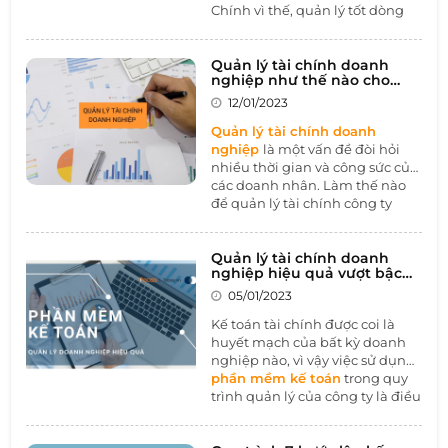
Chính vì thế, quản lý tốt dòng
tiền chính là chiếc chìa khóa
quyết định sự thành công hay
thất bại của doanh nghiệp.
Quản lý tài chính doanh
nghiệp như thế nào cho
Trong bài viết này, chúng ta hãy
hiệu quả?
cùng 1BOSS tìm hiểu thực trạng
12/01/2023
dòng tiền hiện nay của các
Quản lý tài chính doanh
doanh nghiệp tại Việt Nam và
nghiệp
là một vấn đề đòi hỏi
phương pháp làm chủ dòng
nhiều thời gian và công sức của
tiền với
phần mềm kế toán
các doanh nhân. Làm thế nào
nhé.
để quản lý tài chính công ty
hiệu quả? Tôi sẽ trả lời điều đó
trong bài viết tiếp theo.
Quản lý tài chính doanh
nghiệp hiệu quả vượt bậc
nhờ vào phần mềm kế toán
05/01/2023
Kế toán tài chính được coi là
huyết mạch của bất kỳ doanh
nghiệp nào, vì vậy việc sử dụng
phần mềm kế toán
trong quy
trình quản lý của công ty là điều
cần thiết. Phần mềm quản lý tài
chính kế toán cung cấp giải