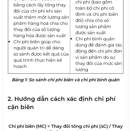
chi phí (bao gồm
bằng cách lấy tổng thay
toàn bộ chi phí cố
đổi của chi phí khi sản
định và chi phí biến
xuất thêm một lượng sản
đổi) chia cho số
phẩm hàng hoá chia cho
lượng sản phẩm
thay đổi của số lượng
được sản xuất
hàng hóa được sản xuất
Chi phí bình quân
Chi phí biên giúp cho
dùng để đánh giá tác
người quản trị dễ dàng
động đến chi phí đơn
so sánh được kết quả của
vị sản phẩm do sự
quá trình thực hiện kế
thay đổi của mức sản
hoạch
lượng
Bảng 1: So sánh chi phí biên và chi phí bình quân
2. Hướng dẫn cách xác định chi phí
cận biên
Chi phí biên (MC) = Thay đổi tổng chi phí (∆C) / Thay