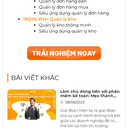
Quản lý đơn hàng bán
Quản lý đơn hàng mua
Siêu ứng dụng quản lý đơn hàng
1BOSS WH+ Quản lý kho
Quản lý kho thông minh
Siêu ứng dụng quản lý kho
BÀI VIẾT KHÁC
Làm chủ dòng tiền với phần
mềm kế toán: Mẹo thành
công trong giai đoạn khủng
08/06/2023
hoảng
Giai đoạn hiện tại là giai đoạn
của sự cạnh tranh không hồi kết
giữa các doanh nghiệp để có
thể tồn tại trên thị trường.