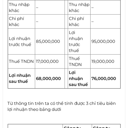
Thu nhập
Thu nhập
–
–
khác
khác
Chi phí
Chi phí
–
–
khác
khác
Lợi
Lợi nhuận
nhuận
85,000,000
95,000,000
trước thuế
trước
thuế
Thuế
Thuế TNDN
17,000,000
19,000,000
TNDN
Lợi
Lợi nhuận
68,000,000
nhuận
76,000,000
sau thuế
sau thuế
Từ thông tin trên ta có thể tính được 3 chỉ tiêu biên
lợi nhuận theo bảng dưới