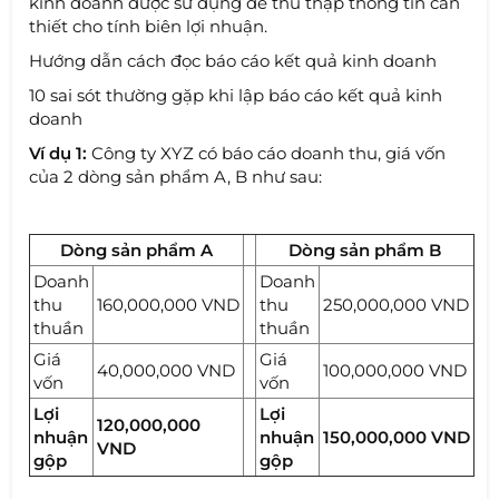
kinh doanh được sử dụng để thu thập thông tin cần
thiết cho tính biên lợi nhuận.
Hướng dẫn cách đọc báo cáo kết quả kinh doanh
10 sai sót thường gặp khi lập báo cáo kết quả kinh
doanh
Ví dụ 1:
Công ty XYZ có báo cáo doanh thu, giá vốn
của 2 dòng sản phẩm A, B như sau:
Dòng sản phẩm A
Dòng sản phẩm B
Doanh
Doanh
thu
160,000,000 VND
thu
250,000,000 VND
thuần
thuần
Giá
Giá
40,000,000 VND
100,000,000 VND
vốn
vốn
Lợi
Lợi
120,000,000
nhuận
nhuận
150,000,000 VND
VND
gộp
gộp