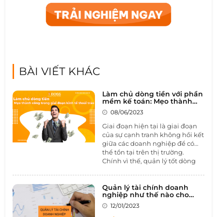
BÀI VIẾT KHÁC
Làm chủ dòng tiền với phần
mềm kế toán: Mẹo thành
công trong giai đoạn khủng
08/06/2023
hoảng
Giai đoạn hiện tại là giai đoạn
của sự cạnh tranh không hồi kết
giữa các doanh nghiệp để có
thể tồn tại trên thị trường.
Chính vì thế, quản lý tốt dòng
tiền chính là chiếc chìa khóa
quyết định sự thành công hay
thất bại của doanh nghiệp.
Quản lý tài chính doanh
nghiệp như thế nào cho
Trong bài viết này, chúng ta hãy
hiệu quả?
cùng 1BOSS tìm hiểu thực trạng
12/01/2023
dòng tiền hiện nay của các