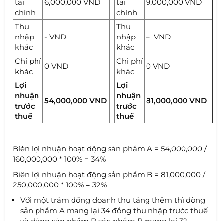
tài
6,000,000 VND
tài
9,000,000 VND
chính
chính
Thu
Thu
nhập
- VND
nhập
– VND
khác
khác
Chi phí
Chi phí
0 VND
0 VND
khác
khác
Lợi
Lợi
nhuận
nhuận
54,000,000 VND
81,000,000 VND
trước
trước
thuế
thuế
Biên lợi nhuận hoạt động sản phẩm A = 54,000,000 /
160,000,000 * 100% = 34%
Biên lợi nhuận hoạt động sản phẩm B = 81,000,000 /
250,000,000 * 100% = 32%
Với một trăm đồng doanh thu tăng thêm thì dòng
sản phẩm A mang lại 34 đồng thu nhập trước thuế
và dòng sản phẩm B sản phẩm B mang lại 32