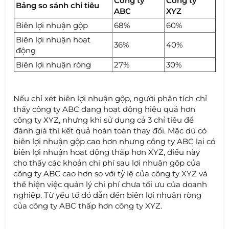
Công ty
Công ty
Bảng so sánh chỉ tiêu
ABC
XYZ
Biên lợi nhuận gộp
68%
60%
Biên lợi nhuận hoạt
36%
40%
động
Biên lợi nhuận ròng
27%
30%
Nếu chỉ xét biên lợi nhuận gộp, người phân tích chỉ
thấy công ty ABC đang hoạt động hiệu quả hơn
công ty XYZ, nhưng khi sử dụng cả 3 chỉ tiêu để
đánh giá thì kết quả hoàn toàn thay đổi. Mặc dù có
biên lợi nhuận gộp cao hơn nhưng công ty ABC lại có
biên lợi nhuận hoạt động thấp hơn XYZ, điều này
cho thấy các khoản chi phí sau lợi nhuận gộp của
công ty ABC cao hơn so với tỷ lệ của công ty XYZ và
thể hiện việc quản lý chi phí chưa tối ưu của doanh
nghiệp. Từ yếu tố đó dẫn đến biên lợi nhuận ròng
của công ty ABC thấp hơn công ty XYZ.