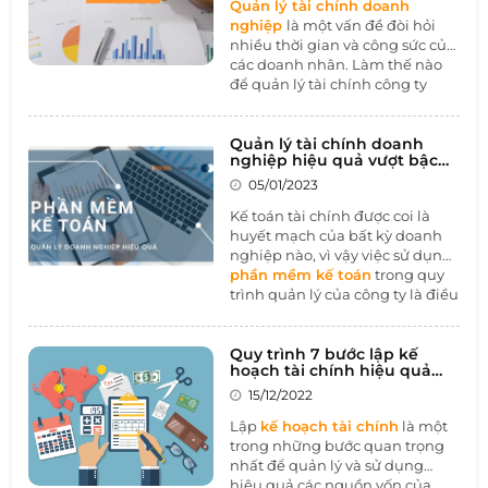
Quản lý tài chính doanh
doanh nghiệp tại Việt Nam và
nghiệp
là một vấn đề đòi hỏi
phương pháp làm chủ dòng
nhiều thời gian và công sức của
tiền với
phần mềm kế toán
các doanh nhân. Làm thế nào
nhé.
để quản lý tài chính công ty
hiệu quả? Tôi sẽ trả lời điều đó
trong bài viết tiếp theo.
Quản lý tài chính doanh
nghiệp hiệu quả vượt bậc
nhờ vào phần mềm kế toán
05/01/2023
Kế toán tài chính được coi là
huyết mạch của bất kỳ doanh
nghiệp nào, vì vậy việc sử dụng
phần mềm kế toán
trong quy
trình quản lý của công ty là điều
cần thiết. Phần mềm quản lý tài
chính kế toán cung cấp giải
pháp tốt nhất giúp người dùng
Quy trình 7 bước lập kế
hoạch tài chính hiệu quả
đo lường và theo dõi tình hình
cho doanh nghiệp
tài chính, giám sát hiệu quả
15/12/2022
hoạt động của công ty.
Lập
kế hoạch tài chính
là một
trong những bước quan trọng
nhất để quản lý và sử dụng
hiệu quả các nguồn vốn của