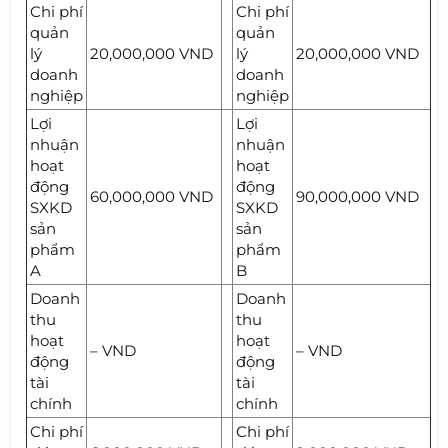
Chi phí
Chi phí
quản
quản
lý
20,000,000 VND
lý
20,000,000 VND
doanh
doanh
nghiệp
nghiệp
Lợi
Lợi
nhuận
nhuận
hoạt
hoạt
động
động
60,000,000 VND
90,000,000 VND
SXKD
SXKD
sản
sản
phẩm
phẩm
A
B
Doanh
Doanh
thu
thu
hoạt
hoạt
– VND
– VND
động
động
tài
tài
chính
chính
Chi phí
Chi phí