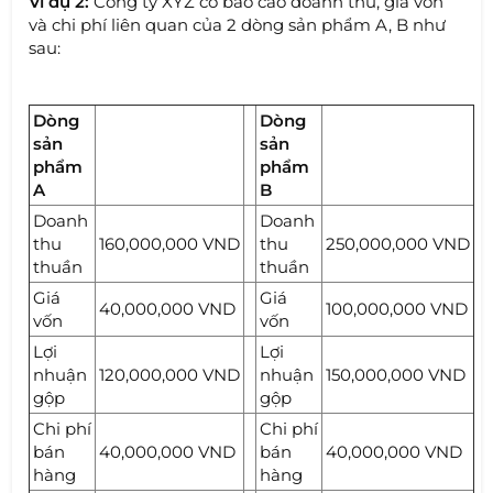
Ví dụ 2:
Công ty XYZ có báo cáo doanh thu, giá vốn
và chi phí liên quan của 2 dòng sản phẩm A, B như
sau:
Dòng
Dòng
sản
sản
phẩm
phẩm
A
B
Doanh
Doanh
thu
160,000,000 VND
thu
250,000,000 VND
thuần
thuần
Giá
Giá
40,000,000 VND
100,000,000 VND
vốn
vốn
Lợi
Lợi
nhuận
120,000,000 VND
nhuận
150,000,000 VND
gộp
gộp
Chi phí
Chi phí
bán
40,000,000 VND
bán
40,000,000 VND
hàng
hàng