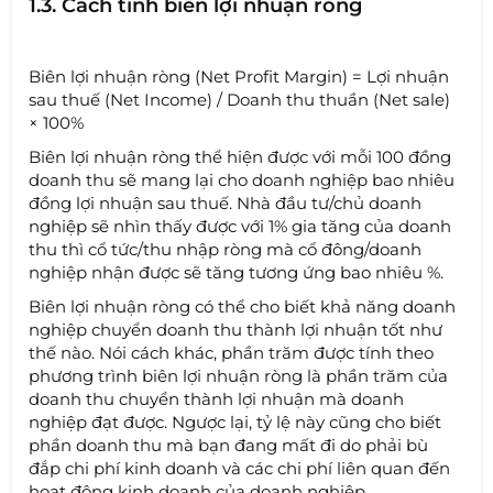
1.3. Cách tính biên lợi nhuận ròng
Biên lợi nhuận ròng (Net Profit Margin) = Lợi nhuận
sau thuế (Net Income) / Doanh thu thuần (Net sale)
× 100%
Biên lợi nhuận ròng thể hiện được với mỗi 100 đồng
doanh thu sẽ mang lại cho doanh nghiệp bao nhiêu
đồng lợi nhuận sau thuế. Nhà đầu tư/chủ doanh
nghiệp sẽ nhìn thấy được với 1% gia tăng của doanh
thu thì cổ tức/thu nhập ròng mà cổ đông/doanh
nghiệp nhận được sẽ tăng tương ứng bao nhiêu %.
Biên lợi nhuận ròng có thể cho biết khả năng doanh
nghiệp chuyển doanh thu thành lợi nhuận tốt như
thế nào. Nói cách khác, phần trăm được tính theo
phương trình biên lợi nhuận ròng là phần trăm của
doanh thu chuyển thành lợi nhuận mà doanh
nghiệp đạt được. Ngược lại, tỷ lệ này cũng cho biết
phần doanh thu mà bạn đang mất đi do phải bù
đắp chi phí kinh doanh và các chi phí liên quan đến
hoạt động kinh doanh của doanh nghiệp.