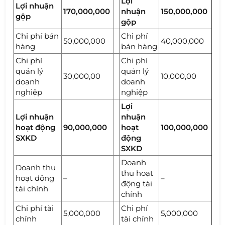
Lợi
Lợi nhuận
170,000,000
nhuận
150,000,000
gộp
gộp
Chi phí bán
Chi phí
50,000,000
40,000,000
hàng
bán hàng
Chi phí
Chi phí
quản lý
quản lý
30,000,00
10,000,00
doanh
doanh
nghiệp
nghiệp
Lợi
Lợi nhuận
nhuận
hoạt động
90,000,000
hoạt
100,000,000
SXKD
động
SXKD
Doanh
Doanh thu
thu hoạt
hoạt động
–
–
động tài
tài chính
chính
Chi phí tài
Chi phí
5,000,000
5,000,000
chính
tài chính