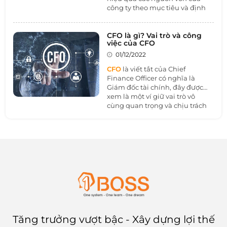
công ty theo mục tiêu và định
hướng phát triển của công ty.
Nó cũng cho thấy năng lực của
người lãnh đạo và tương lai của
CFO là gì? Vai trò và công
việc của CFO
công ty. Vậy kế hoạch tài chính
là gì? Làm thế nào để quá trình
01/12/2022
làm việc?
CFO
là viết tắt của Chief
Finance Officer có nghĩa là
Giám đốc tài chính, đây được
xem là một ví giữ vai trò vô
cùng quan trọng và chịu trách
nhiệm quản lý đối với mảng tài
chính của doanh nghiệp. Vậy
vai trò và những công việc là gì?
Cùng 1BOSS tìm hiểu thêm
ở bài viết dưới đây nhé.
Tăng trưởng vượt bậc - Xây dựng lợi thế