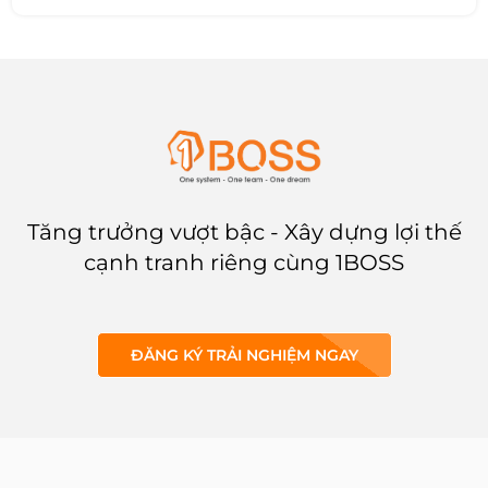
giữa các bên. Trong bài viết này,
1BOSS sẽ tìm hiểu về
CRM
là gì,
hướng dẫn cho người mới bắt
đầu quản lý quan hệ khách
hàng và các ví dụ về cách hoạt
động của nền tảng CRM.
Tăng trưởng vượt bậc - Xây dựng lợi thế
cạnh tranh riêng cùng 1BOSS
ĐĂNG KÝ TRẢI NGHIỆM NGAY