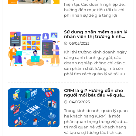
hiện tại. Các doanh nghiệp đều
hướng đến mục tiêu tối ưu chi
phí nhân sự để gia tăng lợi
nhuận cho doanh nghiệp. Tình
hình càng trở nên tệ hơn khi
những doanh nghiệp từng
Sử dụng phần mềm quản lý
nhân viên thị trường kinh
được ca tụng là có chế độ đãi
doanh để tăng cường hiệu
ngộ trong mơ nhưng Google,
06/05/2023
quả kinh doanh
Amazon, Facebook…cũng phải
Khi thị trường kinh doanh ngày
cắt giảm từ hàng nghìn đến
càng cạnh tranh gay gắt, các
hàng chục nghìn nhân sự.
doanh nghiệp không chỉ cần có
sản phẩm chất lượng, mà còn
phải tìm cách quản lý và tối ưu
hóa quá trình kinh doanh của
mình. Trong đó, sử dụng
phần
mềm quản lý nhân viên thị
CRM là gì? Hướng dẫn cho
người mới bắt đầu về quản
trường
kinh doanh là một giải
lý quan hệ khách hàng
pháp hiệu quả giúp doanh
04/05/2023
nghiệp tăng cường quản lý và
Trong kinh doanh, quản lý quan
theo dõi hoạt động của đội ngũ
hệ khách hàng (CRM) là một
nhân viên kinh doanh.
phần quan trọng trong việc duy
trì mối quan hệ với khách hàng
và tạo ra sự tương tác tích cực