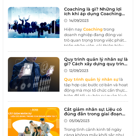
Coaching là gì? Những lợi
ích khi áp dụng Coaching
trong doanh nghiệp
14/09/2023
Hiện nay
Coaching
trong
doanh nghiệp đang đóng vai
trò quan trọng trong việc phát
triển nhân viên, cải thiện hiệu
suất làm việc, và xây dựng môi
trường làm việc tích cực. Bằng
Quy trình quản lý nhân sự là
cách tạo cơ hội cho sự học hỏi
gì? Cách xây dựng quy trình
và phát triển cá nhân, Coaching
quản lý nhân sự hiệu quả
12/09/2023
giúp tăng cường sự tự chủ và
đóng góp vào sự thành công và
Quy trình quản lý nhân sự
là
bền vững của tổ chức.
tập hợp các bước cơ bản và hoạt
động mà mọi tổ chức cần thực
hiện để tối ưu hóa sự quản lý và
sử dụng nguồn nhân lực của
họ. Điều này bao gồm việc xác
Cắt giảm nhân sự: Liệu có
định nhu cầu nhân lực, tuyển
đúng đắn trong giai đoạn
dụng, đào tạo, quản lý hiệu
hiện tại
05/06/2023
suất, và nhiều hoạt động khác
để tạo một môi trường làm việc
Trong tình cảnh kinh tế ngày
tích cực và hiệu quả.
càng không mấy khởi sắc như