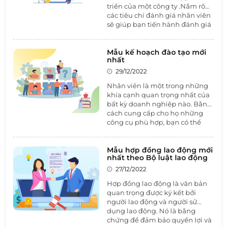
triển của một công ty .Nắm rõ
các tiêu chí đánh giá nhân viên
sẽ giúp bạn tiến hành đánh giá
một cách chính xác và hiệu quả
hơn. Cùng 1BOSS tham khảo
mẫu đánh giá nhân viên
Mẫu kế hoạch đào tạo mới
trong
nhất
bài viết dưới đây.
29/12/2022
Nhân viên là một trong những
khía cạnh quan trọng nhất của
bất kỳ doanh nghiệp nào. Bằng
cách cung cấp cho họ những
công cụ phù hợp, bạn có thể
giúp doanh nghiệp của mình
thành công. Một kế hoạch đào
tạo tốt là một phần thiết yếu để
Mẫu hợp đồng lao động mới
nhất theo Bộ luật lao động
đảm bảo rằng mọi nhân viên
đều hiểu công việc của họ và
27/12/2022
những gì được mong đợi ở họ.
Hợp đồng lao động là văn bản
Cùng 1BOSS tham khảo
mẫu kế
quan trọng được ký kết bởi
hoạch đào tạo
dưới đây.
người lao động và người sử
dụng lao động. Nó là bằng
chứng để đảm bảo quyền lợi và