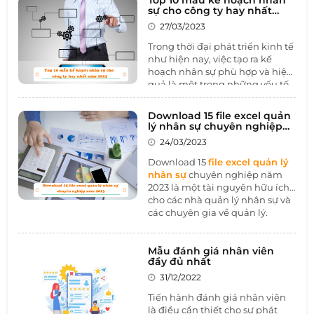
sự cho công ty hay nhất
năm 2023
27/03/2023
Trong thời đại phát triển kinh tế
như hiện nay, việc tạo ra kế
hoạch nhân sự phù hợp và hiệu
quả là một trong những yếu tố
quan trọng giúp các công ty đạt
được sự thành công. Tuy nhiên,
Download 15 file excel quản
việc lập kế hoạch nhân sự là
lý nhân sự chuyên nghiệp
một công việc không hề đơn
năm 2023
24/03/2023
giản và đòi hỏi sự chuẩn bị kỹ
lưỡng. Vì vậy, để giúp cho các
Download 15
file excel quản lý
doanh nghiệp có thể lập kế
nhân sự
chuyên nghiệp năm
hoạch nhân sự đạt hiệu quả cao
2023 là một tài nguyên hữu ích
nhất, 1BOSS đã tổng hợp và giới
cho các nhà quản lý nhân sự và
thiệu đến bạn Top 10
mẫu kế
các chuyên gia về quản lý.
hoạch nhân sự
cho công ty hay
Trong bài viết này, 1BOSS giới
nhất năm 2023.
thiệu cho bạn 15 file Excel đa
dạng về quản lý nhân sự, bao
Mẫu đánh giá nhân viên
đầy đủ nhất
gồm các mẫu biểu, bảng tính
và công cụ quản lý nhân sự.
31/12/2022
Tiến hành đánh giá nhân viên
là điều cần thiết cho sự phát