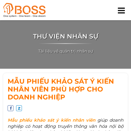
THƯ VIỆN NHÂN SỰ
Tài liệu về quản trị nhân sự
MẪU PHIẾU KHẢO SÁT Ý KIẾN
NHÂN VIÊN PHÙ HỢP CHO
DOANH NGHIỆP
Mẫu phiếu khảo sát ý kiến nhân viên
giúp doanh
nghiệp có hoạt động truyền thông văn hóa nội bộ