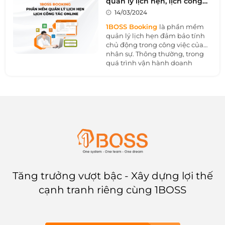
quản lý lịch hẹn, lịch công
dịch tiếp thị hay ngành nghề
tác online
14/03/2024
khác của doanh nghiệp. Nhờ đó
có thể tối ưu hóa chi phí, tăng
1BOSS Booking
là phần mềm
hiệu quả chiến dịch và đẩy
quản lý lịch hẹn đảm bảo tính
nhanh tiến độ hiệu quả của
chủ động trong công việc của
mục tiêu kinh doanh.
nhân sự. Thông thường, trong
quá trình vận hành doanh
nghiệp việc tổ chức các phòng
họp tại các phòng ban khác
nhau là nhu cầu không thể
tránh khỏi. Tuy nhiên, làm thế
nào để không bị trùng lịch họp
và quá trình đặt các tiện ích liên
quan cũng nhanh chóng, đơn
giản?
Tăng trưởng vượt bậc - Xây dựng lợi thế
cạnh tranh riêng cùng 1BOSS