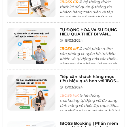
phát triển vững chắc, toàn vẹn
1BOSS CR
là hệ thống được
thiết kế để quản lý thông tin
khách hàng toàn diện và tập
trung, thúc đẩy tốt nhất quá
trình ký kết hợp đồng. Với các
tính năng về quản lý danh sách
TỰ ĐỘNG HÓA VÀ SỬ DỤNG
khách hàng , quản lý chiến dịch
HIỆU QUẢ THIẾT BỊ VĂN
tiếp thị,.. giúp doanh nghiệp
PHÒNG VỚI BOSS IoT
15/03/2024
tăng cường quan hệ và tương
tác với khách hàng một cách
1BOSS IoT
là một phần mềm
chuyên nghiệp và hiệu quả.
văn phòng chuyên hỗ trợ điều
khiển và tự động hóa các thiết
bị trong văn phòng. Bằng cách
cung cấp dữ liệu để phân tích,
cải tiến và tối ưu hóa không
Tiếp cận khách hàng mục
gian làm việc mang lại không
tiêu hiệu quả hơn với 1BOSS
gian làm việc hiệu quả nhất.
MK
15/03/2024
Nhờ đó hệ thống này góp phần
cải thiện hiệu suất làm việc của
1BOSS MK
là hệ thống
nhân sự và tăng năng lực cạnh
marketing tự động với đa dạng
tranh của tổ chức.
tính năng về thiết lập mục tiêu
cho chiến dịch marketing, hỗ trợ
quản lý tự dộng các hoạt dộng
marketing đồng thời hỗ trợ tối
1BOSS Booking | Phần mềm
ưu hóa lợi nhuận từ mọi chiến