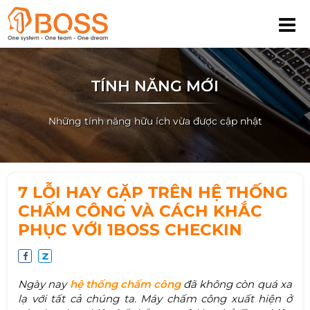
TÍNH NĂNG MỚI
Những tính năng hữu ích vừa được cập nhật
7 LỖI HAY GẶP TRÊN HỆ THỐNG
CHẤM CÔNG VÀ CÁCH KHẮC
PHỤC VỚI 1BOSS CHECKIN
Ngày nay
hệ thống chấm công
đã không còn quá xa
lạ với tất cả chúng ta. Máy chấm công xuất hiện ở