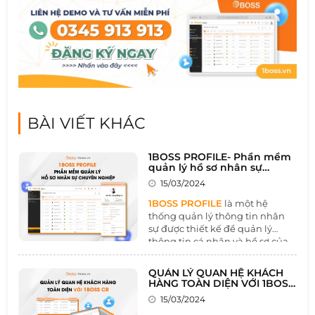
BÀI VIẾT KHÁC
1BOSS PROFILE- Phần mềm
quản lý hồ sơ nhân sự
chuyên nghiệp
15/03/2024
1BOSS PROFILE
là một hệ
thống quản lý thông tin nhân
sự được thiết kế đề quản lý
thông tin cá nhân và hồ sơ của
khách hàng một cách tổng thể
và hiệu quả. Công cụ này là một
QUẢN LÝ QUAN HỆ KHÁCH
trong số những nền tảng thúc
HÀNG TOÀN DIỆN VỚI 1BOSS
đẩy mối quan hệ khách hàng
CR
15/03/2024
và marketing doanh nghiệp