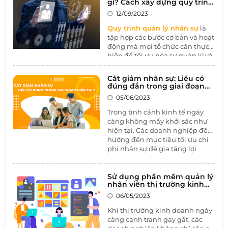
gì? Cách xây dựng quy trình
và phát triển cá nhân, Coaching
quản lý nhân sự hiệu quả
12/09/2023
giúp tăng cường sự tự chủ và
đóng góp vào sự thành công và
Quy trình quản lý nhân sự
là
bền vững của tổ chức.
tập hợp các bước cơ bản và hoạt
động mà mọi tổ chức cần thực
hiện để tối ưu hóa sự quản lý và
sử dụng nguồn nhân lực của
họ. Điều này bao gồm việc xác
Cắt giảm nhân sự: Liệu có
định nhu cầu nhân lực, tuyển
đúng đắn trong giai đoạn
dụng, đào tạo, quản lý hiệu
hiện tại
05/06/2023
suất, và nhiều hoạt động khác
để tạo một môi trường làm việc
Trong tình cảnh kinh tế ngày
tích cực và hiệu quả.
càng không mấy khởi sắc như
hiện tại. Các doanh nghiệp đều
hướng đến mục tiêu tối ưu chi
phí nhân sự để gia tăng lợi
nhuận cho doanh nghiệp. Tình
hình càng trở nên tệ hơn khi
những doanh nghiệp từng
Sử dụng phần mềm quản lý
nhân viên thị trường kinh
được ca tụng là có chế độ đãi
doanh để tăng cường hiệu
ngộ trong mơ nhưng Google,
06/05/2023
quả kinh doanh
Amazon, Facebook…cũng phải
Khi thị trường kinh doanh ngày
cắt giảm từ hàng nghìn đến
càng cạnh tranh gay gắt, các
hàng chục nghìn nhân sự.