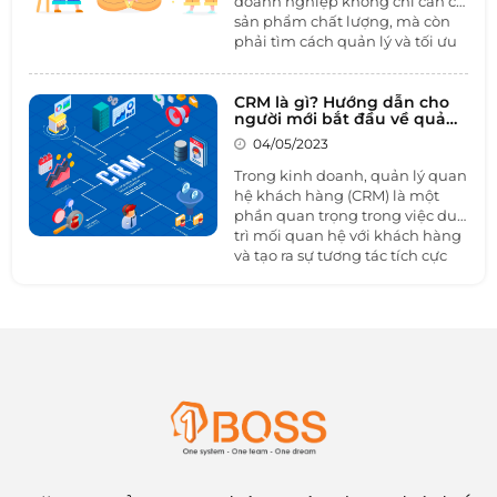
doanh nghiệp không chỉ cần có
sản phẩm chất lượng, mà còn
phải tìm cách quản lý và tối ưu
hóa quá trình kinh doanh của
mình. Trong đó, sử dụng
phần
mềm quản lý nhân viên thị
CRM là gì? Hướng dẫn cho
người mới bắt đầu về quản
trường
kinh doanh là một giải
lý quan hệ khách hàng
pháp hiệu quả giúp doanh
04/05/2023
nghiệp tăng cường quản lý và
Trong kinh doanh, quản lý quan
theo dõi hoạt động của đội ngũ
hệ khách hàng (CRM) là một
nhân viên kinh doanh.
phần quan trọng trong việc duy
trì mối quan hệ với khách hàng
và tạo ra sự tương tác tích cực
giữa các bên. Trong bài viết này,
1BOSS sẽ tìm hiểu về
CRM
là gì,
hướng dẫn cho người mới bắt
đầu quản lý quan hệ khách
hàng và các ví dụ về cách hoạt
động của nền tảng CRM.