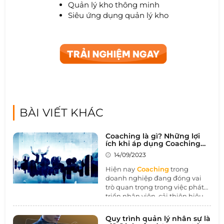
Quản lý kho thông minh
Siêu ứng dụng quản lý kho
BÀI VIẾT KHÁC
Coaching là gì? Những lợi
ích khi áp dụng Coaching
trong doanh nghiệp
14/09/2023
Hiện nay
Coaching
trong
doanh nghiệp đang đóng vai
trò quan trọng trong việc phát
triển nhân viên, cải thiện hiệu
suất làm việc, và xây dựng môi
trường làm việc tích cực. Bằng
Quy trình quản lý nhân sự là
cách tạo cơ hội cho sự học hỏi