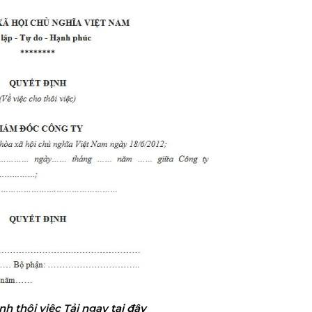
nh thôi việc
Tải nga
y
tại đây