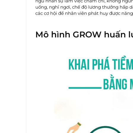
ngũ nhân sự làm việc chăm chỉ, không ngừn
uống, nghỉ ngơi, chế độ lương thưởng hấp d
các cơ hội để nhân viên phát huy được năng
Mô hình GROW huấn lu