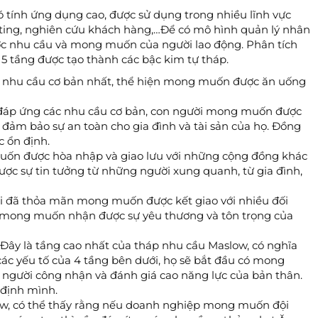
 tính ứng dụng cao, được sử dụng trong nhiều lĩnh vực
eting, nghiên cứu khách hàng,…Để có mô hình quản lý nhân
ợc nhu cầu và mong muốn của người lao động. Phân tích
5 tầng được tạo thành các bậc kim tự tháp.
óm nhu cầu cơ bản nhất, thể hiện mong muốn được ăn uống
 đáp ứng các nhu cầu cơ bản, con người mong muốn được
 đảm bảo sự an toàn cho gia đình và tài sản của họ. Đồng
 ổn định.
uốn được hòa nhập và giao lưu với những cộng đồng khác
ợc sự tin tưởng từ những người xung quanh, từ gia đình,
hi đã thỏa mãn mong muốn được kết giao với nhiều đối
ại mong muốn nhận được sự yêu thương và tôn trọng của
 Đây là tầng cao nhất của tháp nhu cầu Maslow, có nghĩa
ác yếu tố của 4 tầng bên dưới, họ sẽ bắt đầu có mong
người công nhận và đánh giá cao năng lực của bản thân.
định mình.
ow, có thể thấy rằng nếu doanh nghiệp mong muốn đội