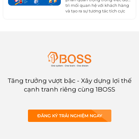
trì mối quan hệ với khách hàng
và tạo ra sự tương tác tích cực
giữa các bên. Trong bài viết này,
1BOSS sẽ tìm hiểu về
CRM
là gì,
hướng dẫn cho người mới bắt
đầu quản lý quan hệ khách
hàng và các ví dụ về cách hoạt
động của nền tảng CRM.
Tăng trưởng vượt bậc - Xây dựng lợi thế
cạnh tranh riêng cùng 1BOSS
ĐĂNG KÝ TRẢI NGHIỆM NGAY