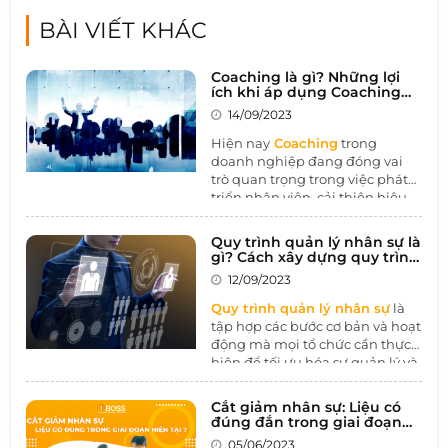
BÀI VIẾT KHÁC
Coaching là gì? Những lợi
ích khi áp dụng Coaching
trong doanh nghiệp
14/09/2023
Hiện nay
Coaching
trong
doanh nghiệp đang đóng vai
trò quan trọng trong việc phát
triển nhân viên, cải thiện hiệu
suất làm việc, và xây dựng môi
trường làm việc tích cực. Bằng
Quy trình quản lý nhân sự là
cách tạo cơ hội cho sự học hỏi
gì? Cách xây dựng quy trình
và phát triển cá nhân, Coaching
quản lý nhân sự hiệu quả
12/09/2023
giúp tăng cường sự tự chủ và
đóng góp vào sự thành công và
Quy trình quản lý nhân sự
là
bền vững của tổ chức.
tập hợp các bước cơ bản và hoạt
động mà mọi tổ chức cần thực
hiện để tối ưu hóa sự quản lý và
sử dụng nguồn nhân lực của
họ. Điều này bao gồm việc xác
Cắt giảm nhân sự: Liệu có
định nhu cầu nhân lực, tuyển
đúng đắn trong giai đoạn
dụng, đào tạo, quản lý hiệu
hiện tại
05/06/2023