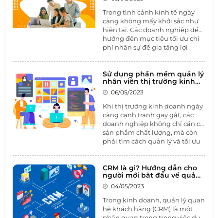
suất, và nhiều hoạt động khác
để tạo một môi trường làm việc
Trong tình cảnh kinh tế ngày
tích cực và hiệu quả.
càng không mấy khởi sắc như
hiện tại. Các doanh nghiệp đều
hướng đến mục tiêu tối ưu chi
phí nhân sự để gia tăng lợi
nhuận cho doanh nghiệp. Tình
hình càng trở nên tệ hơn khi
những doanh nghiệp từng
Sử dụng phần mềm quản lý
nhân viên thị trường kinh
được ca tụng là có chế độ đãi
doanh để tăng cường hiệu
ngộ trong mơ nhưng Google,
06/05/2023
quả kinh doanh
Amazon, Facebook…cũng phải
Khi thị trường kinh doanh ngày
cắt giảm từ hàng nghìn đến
càng cạnh tranh gay gắt, các
hàng chục nghìn nhân sự.
doanh nghiệp không chỉ cần có
sản phẩm chất lượng, mà còn
phải tìm cách quản lý và tối ưu
hóa quá trình kinh doanh của
mình. Trong đó, sử dụng
phần
mềm quản lý nhân viên thị
CRM là gì? Hướng dẫn cho
người mới bắt đầu về quản
trường
kinh doanh là một giải
lý quan hệ khách hàng
pháp hiệu quả giúp doanh
04/05/2023
nghiệp tăng cường quản lý và
Trong kinh doanh, quản lý quan
theo dõi hoạt động của đội ngũ
hệ khách hàng (CRM) là một
nhân viên kinh doanh.
phần quan trọng trong việc duy