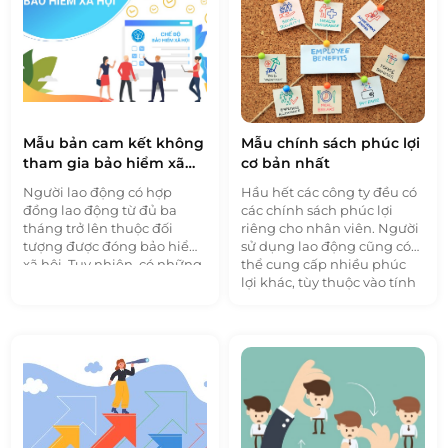
1BOSS tìm hiểu rõ hơn
trong bài viết dưới đây.
Mẫu bản cam kết không
Mẫu chính sách phúc lợi
tham gia bảo hiểm xã
cơ bản nhất
hội
Người lao động có hợp
Hầu hết các công ty đều có
đồng lao động từ đủ ba
các chính sách phúc lợi
tháng trở lên thuộc đối
riêng cho nhân viên. Người
tượng được đóng bảo hiểm
sử dụng lao động cũng có
xã hội. Tuy nhiên, có những
thể cung cấp nhiều phúc
lao động chưa lấy được sổ
lợi khác, tùy thuộc vào tính
bảo hiểm xã hội từ công ty
chất công ty. Trong bài viết
cũ và không muốn đóng
này, 1BOSS xin chia sẻ
mẫu
bảo hiểm vào thời điểm
chính sách phúc lợi
cơ bản
này. Người lao động sẽ làm
nhất đến quý độc giả.
bản cam kết không tham
gia bảo hiểm xã hội
cho
đến khi lấy được sổ bảo
hiểm và nộp lại cho công ty.
Tham khảo mẫu mà 1BOSS