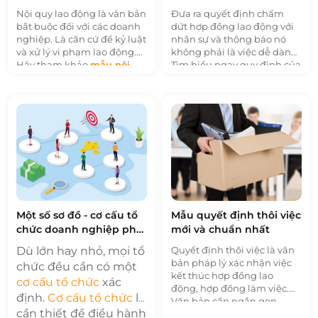
2022
Nội quy lao động là văn bản
Đưa ra quyết định chấm
bắt buộc đối với các doanh
dứt hợp đồng lao động với
nghiệp. Là căn cứ để kỷ luật
nhân sự và thông báo nó
và xử lý vi phạm lao động.
không phải là việc dễ dàng.
Hãy tham khảo
mẫu nội
Tìm hiểu ngay quy định của
quy lao động
đúng chuẩn
pháp luật về việc người sử
theo quy định trong bài viết
dụng lao động muốn chấm
dưới đây.
dứt hợp đồng, tham khảo
ngay
mẫu chấm dứt hợp
đồng lao động
mới nhất
2022.
Một số sơ đồ - cơ cấu tổ
Mẫu quyết định thôi việc
chức doanh nghiệp phổ
mới và chuẩn nhất
biến hiện nay
Dù lớn hay nhỏ, mọi tổ
Quyết định thôi việc là văn
bản pháp lý xác nhận việc
chức đều cần có một
kết thúc hợp đồng lao
cơ cấu tổ chức
xác
động, hợp đồng làm việc.
định.
Cơ cấu tổ chức
là
Văn bản cần ngắn gọn,
cần thiết để điều hành
trang trọng nhưng vẫn đầy