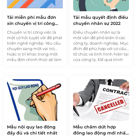
chia sẻ trong bài viết dưới
đây.
Tải miễn phí mẫu đơn
Tải mẫu quyết định điều
xin chuyển vị trí công
chuyển nhân sự 2022
việc mới nhất
Chuyển vị trí công việc là
Điều chuyển nhân sự là
một cơ hội tuyệt vời để phát
một vấn đề phổ biến ở các
triển nghề nghiệp. Yêu cầu
công ty, doanh nghiệp. Mục
chuyển sang một vai trò
đích để phù hợp với cơ cấu,
hoặc vị trí khác trong một
tổ chức và tình hình hiện tại
mẫu đơn chính thức sẽ làm
của công ty. Để quá trình
tăng cơ hội được chấp
điều động rõ ràng, minh
thuận. Trong bài viết dưới
bạch các doanh nghiệp cần
đây, 1BOSS xin chia sẻ với
có mẫu văn bản chuẩn xác
các bạn
mẫu đơn xin
nhất. 1BOSS xin chia sẻ
chuyển vị trí công việc
mẫu quyết định điều
mới nhất.
chuyển
nhân sự
chuẩn
nhất trong bài viết dưới
đây.
Mẫu nội quy lao động
Mẫu chấm dứt hợp
đầy đủ và chi tiết nhất
đồng lao động mới nhất