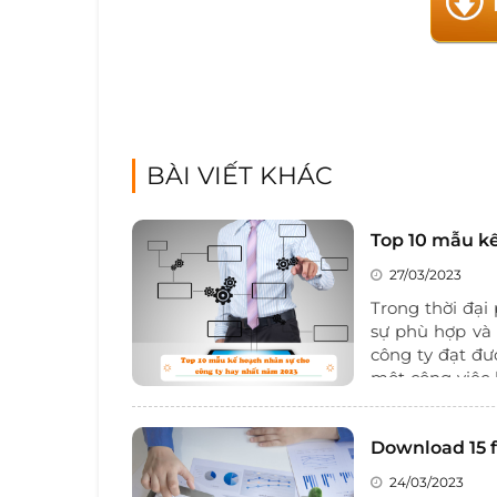
BÀI VIẾT KHÁC
Top 10 mẫu k
27/03/2023
Trong thời đại 
sự phù hợp và 
công ty đạt đư
một công việc 
để giúp cho cá
cao nhất, 1BOS
nhân sự
Download 15 f
cho cô
24/03/2023