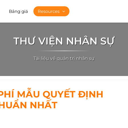
Bảng giá
Resources
THƯ VIỆN NHÂN SỰ
Tài liệu về quản trị nhân sự
HÍ MẪU QUYẾT ĐỊNH
CHUẨN NHẤT