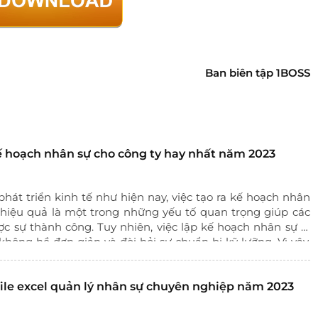
Ban biên tập 1BOSS
ế hoạch nhân sự cho công ty hay nhất năm 2023
phát triển kinh tế như hiện nay, việc tạo ra kế hoạch nhân
hiệu quả là một trong những yếu tố quan trọng giúp các
ợc sự thành công. Tuy nhiên, việc lập kế hoạch nhân sự là
không hề đơn giản và đòi hỏi sự chuẩn bị kỹ lưỡng. Vì vậy,
c doanh nghiệp có thể lập kế hoạch nhân sự đạt hiệu quả
S đã tổng hợp và giới thiệu đến bạn Top 10
mẫu kế hoạch
ile excel quản lý nhân sự chuyên nghiệp năm 2023
ng ty hay nhất năm 2023.