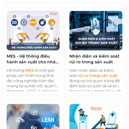
suất cao hơn. Một trong những công nghệ đã nhận được sự
chú ý đáng kể là hệ thống
SCADA
(Supervisory Control and
Data Acquisition). Hệ thống SCADA đóng vai trò quan trọng
trong việc giám sát và điều khiển các quy trình công nghiệp,
cung cấp thông tin thời gian thực và giúp đưa ra quyết định
có căn cứ. Bài viết này sẽ khám phá thế giới của hệ thống
SCADA, bao gồm các thành phần, lợi ích, ứng dụng và xu
hướng tương lai.
MES - Hệ thống điều
Nhận diện và kiểm soát
hành sản xuất cho nhà
rủi ro trong sản xuất
máy
Hệ thống
MES
là một giải
Việc nhận diện và kiểm
pháp cần thiết trong thời
soát
rủi ro trong sản xuất
đại công nghiệp hiện đại,
đóng vai trò quan trọng để
mang lại sự kết nối, quản lý
đảm bảo sự suôn sẻ và an
thông tin, và tối ưu hóa quy
toàn của quy trình sản xuất.
trình sản xuất, giúp doanh
Những rủi ro có thể xuất
nghiệp nâng cao chất
phát từ nhiều nguồn khác
lượng sản phẩm, tăng
nhau như nguồn cung cấp,
cường năng suất, và thích
chất lượng sản phẩm, quy
nghi với môi trường kinh
trình sản xuất, và thậm chí
doanh ngày càng thay đổi.
là yêu cầu của khách hàng.
Việc xác định rủi ro và ước