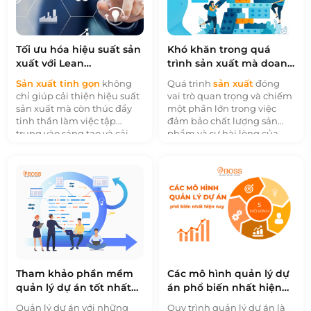
tính tác động của chúng
giúp tập trung nguồn lực
vào các điểm quan trọng
nhất. Sau đó, phải xây dựng
Tối ưu hóa hiệu suất sản
Khó khăn trong quá
và triển khai các biện pháp
xuất với Lean
trình sản xuất mà doanh
kiểm soát nhằm giảm thiểu
manufacturing - Sản
nghiệp thường gặp
Sản xuất tinh gọn
không
Quá trình
sản xuất
đóng
hoặc loại bỏ các rủi ro này.
xuất tinh gọn
chỉ giúp cải thiện hiệu suất
vai trò quan trọng và chiếm
Điều này bao gồm việc
sản xuất mà còn thúc đẩy
một phần lớn trong việc
thiết lập quy trình kiểm tra
tinh thần làm việc tập
đảm bảo chất lượng sản
chất lượng, duy trì quy trình
trung vào sáng tạo và cải
phẩm và sự hài lòng của
sản xuất ổn định, và xây
tiến liên tục. Từ việc tạo ra
khách hàng. Tuy nhiên,
dựng kế hoạch dự phòng.
giá trị tốt hơn cho khách
không phải lúc nào quá
hàng đến việc giảm thiểu
trình sản xuất cũng diễn ra
lãng phí và nguồn lực, Lean
suôn sẻ. Trong bài viết này,
manufacturing đóng góp
chúng ta sẽ cùng tìm hiểu
quan trọng vào sự phát
về những khó khăn thường
triển bền vững của doanh
gặp trong quá trình sản
nghiệp trong thời đại cạnh
xuất mà các doanh nghiệp
tranh gay gắt ngày nay.
thường phải đối mặt và
cách để vượt qua chúng.
Tham khảo phần mềm
Các mô hình quản lý dự
quản lý dự án tốt nhất
án phổ biến nhất hiện
2023
nay
Quản lý dự án với những
Quy trình quản lý dự án là