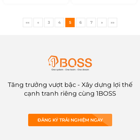
Nếu bạn là chủ doanh
quản lý mọi khía cạnh của
nghiệp, các hộ kinh doanh,
hoạt động mua hàng một
các chuỗi sản xuất và cung
cách hiệu quả và tiết kiệm
ứng, và bạn chưa tìm được
thời gian? Trong bài viết
««
«
3
4
5
6
7
»
»»
phần mềm quản lý sản
này, 1BOSS sẽ nói về thực
xuất
phù hợp hãy cùng
trạng của thu mua hàng
1BOSS tìm hiểu bài viết
hóa và giải quyết mọi khó
dưới đây để biết thêm về
khăn của hoạt động này với
phần mềm quản lý sản
phần mềm quản lý mua
xuất tốt nhất hiện nay.
hàng 1BOSS PURCHASING.
Tăng trưởng vượt bậc - Xây dựng lợi thế
cạnh tranh riêng cùng 1BOSS
ĐĂNG KÝ TRẢI NGHIỆM NGAY