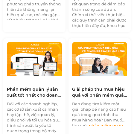
phương pháp truyền thống
rất quan trọng để đảm bảo
hiện đã không mang lại
thành công của dự án.
hiệu quả cao, mà còn gặp
Chính vì thế, việc thực hiện
rất nhiều trở ngại, gây khó
các quy trình cần phải được
khăn và sai sót trong quá
thực hiện đầy đủ, khoa học
trình xử lý công việc.
Phần
và chặt chẽ trong suốt quá
mềm quản lý dự án
được
trình thực hiện dự án. Trong
xây dựng dựa trên các đặc
bài viết này, hãy cùng
điểm và yêu cầu của từng
1BOSS tìm hiểu một số mô
ban quản lý dự án.
hình quản lý dự án phổ
biến và cách để quản lý dự
án hiệu quả với
phần mềm
quản lý dự án
1BOSS
PROJECT.
Phần mềm quản lý sản
Giải pháp thu mua hiệu
xuất tốt nhất cho doanh
quả với phần mềm quản
nghiệp
lý mua hàng
Đối với các doanh nghiệp,
Bạn đang tìm kiếm một
các cơ sở sản xuất cá nhân
giải pháp để nâng cao hiệu
hay tập thể, việc quản lý,
quả trong quá trình thu
điều phối và tối ưu hóa quy
mua hàng hóa? Bạn muốn
trình sản xuất là yếu tố
tìm một
phần mềm quản
quan trọng trong bộ máy.
lý mua hàng
giúp bạn