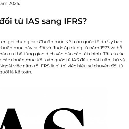
năm 2025.
 đổi từ IAS sang IFRS?
à tên gọi chung các Chuẩn mực Kế toán quốc tế do Ủy ban
huẩn mực này ra đời và được áp dụng từ năm 1973 và hỗ
ận cụ thể từng giao dịch vào báo cáo tài chính. Tất cả các
 các chuẩn mực Kế toán quốc tế IAS đều phải tuân thủ và
goài việc nắm rõ IFRS là gì thì việc hiểu sự chuyển đổi từ
ười là kế toán.